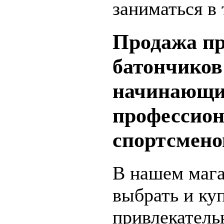
заниматься в
Продажа п
батончиков
начинающи
профессио
спортсмено
В нашем маг
выбрать и ку
привлекатель