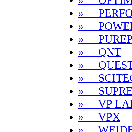
» OPTIM
» PERF
» POWER
» PUREP
» QNT
» QUEST
» SCITE
» SUPRE
» VP LA
» VPX
» WEID