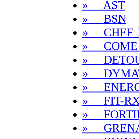
» AST
» BSN
» CHEF J
» COME
» DETO
» DYMA
» ENERG
» FIT-R
» FORTI
» GREN