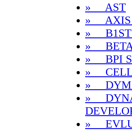
» AST
» AXIS
» B1ST
» BETA
» BPI 
» CEL
» DYMA
» DYN
DEVELO
» EVLU