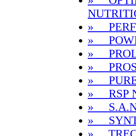
» OPT
NUTRIT
» PER
» POWE
» PRO
» PROS
» PURE
» RSP 
» S.A.N
» SYN
» TREC