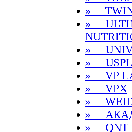
» TWI
» ULTI
NUTRIT
» UNIV
» USPL
» VP L
» VPX
» WEI
» АКА
» QNT