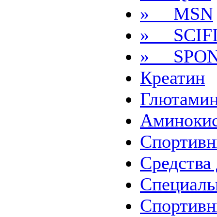
» MSN
» SCIF
» SPON
Креатин
Глютами
Аминоки
Спортив
Средства 
Специаль
Спортив