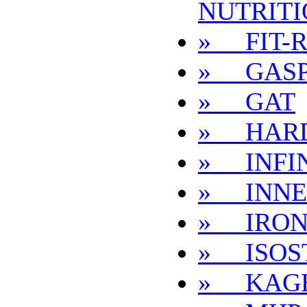
NUTRIT
» FIT-
» GASP
» GAT
» HAR
» INFIN
» INNE
» IRO
» ISOS
» KAGE