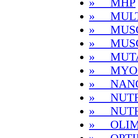
» MHP
» MULT
» MUS
» MUS
» MUT
» MYO
» NAN
» NUTR
» NUT
» OLI