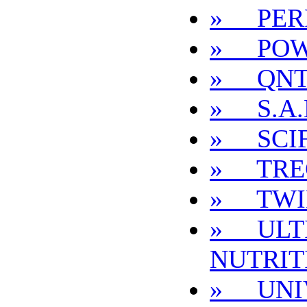
» PER
» POW
» QN
» S.A.
» SCIF
» TRE
» TWI
» ULT
NUTRIT
» UNI