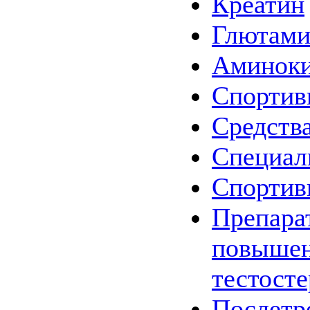
Креатин
Глютам
Аминок
Спортив
Средства
Специал
Спортив
Препара
повыше
тестост
Послетр