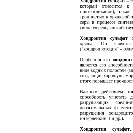
Хондроитин сульфат
– 
который относится к 
протеогликанов), такж
тропностью к хрящевой 
серы в процессе синтез
свою очередь, способству
Хондроитин сульфат
сп
хряща. Он является 
("хондропротеция" – озна
Особенностью
хондрои
является его способнос
виде водных полостей (м
создающие хорошую амор
итоге повышает прочност
Важным действием
хо
способность угнетать 
разрушающих соедин
лизосомальных фермент
разрушения хондроцито
интерлейкин-1 и др.).
Хондроитин сульфат