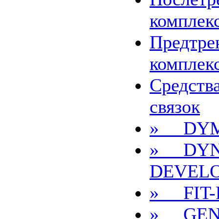
комплек
Предтре
комплек
Средства
связок
» DYM
» DYN
DEVEL
» FIT-
» GEN