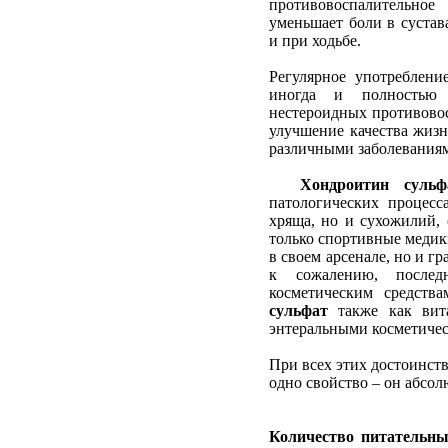
противовоспалительн
уменьшает боли в сустав
и при ходьбе.
Регулярное употреблен
иногда и полностью 
нестероидных противовос
улучшение качества жиз
различными заболеваниям
Хондроитин сульф
патологических процесс
хряща, но и сухожилий, 
только спортивные меди
в своем арсенале, но и г
к сожалению, послед
косметическим средств
сульфат
также как вит
энтеральными косметиче
При всех этих достоинст
одно свойство – он абсол
Количество питательны