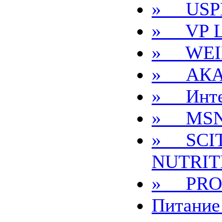
» USP
» VP 
» WEI
» АКА
» Инте
» MS
» SCI
NUTRIT
» PRO
Питание