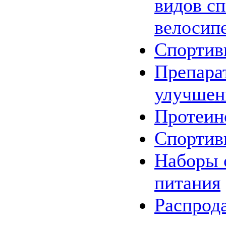
видов сп
велосип
Спортив
Препара
улучшен
Протеин
Спортив
Наборы
питания
Распрод