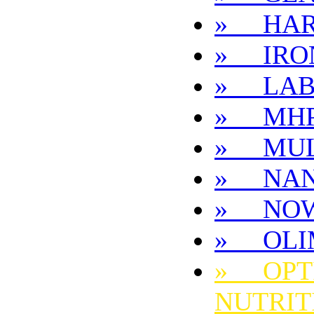
» HAR
» IRO
» LAB
» MH
» MUL
» NA
» NO
» OLI
» OPT
NUTRIT