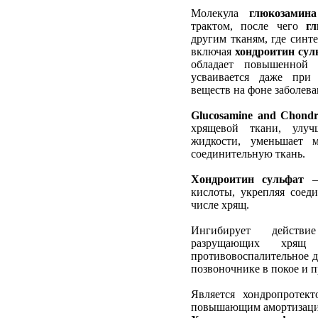
Молекула
глюкозамина
трактом, после чего
гл
другим тканям, где синт
включая
хондроитин сул
обладает повышенной 
усваивается даже при
веществ на фоне заболев
Glucosamine and Chondr
хрящевой ткани, улучш
жидкости, уменьшает м
соединительную ткань.
Хондроитин сульфат
– 
кислоты, укрепляя соед
числе хрящ.
Ингибирует действие
разрущающих хрящ 
противовоспалительное д
позвоночнике в покое и п
Является хондропротек
повышающим амортизацио