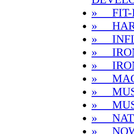
» FIT-
» HAR
» INFI
» IRO
» IRO
» MA
» MUS
» MUS
» NAT
» NO