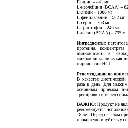
Глицин – 441 мг
L-изолейцин (BCAA) – 82
L-лизин – 1086 мг
L-фенилаланин – 582 мг
L-серин – 763 мг
L-триптофан – 246 мг
L-валин (BCAA) – 795 мг
Ингредиенты:
патентова
протеина, концентрата
аминокислот в свобо
микрокристаллическая це
пиридоксин HCL.
Рекомендации по приме
В качестве диетической 
раза в день. Для максим
основным приемом пищ
тренировки и перед сном.
ВАЖНО:
Продукт не явл
рекомендуется использов
18 лет. Перед началом пр
проконсультируйтесь у сп