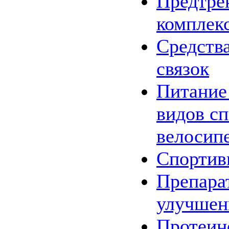
Предтре
комплек
Средства
связок
Питание
видов сп
велосип
Спортив
Препара
улучшен
Протеин