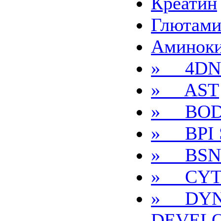
Креатин
Глютам
Аминок
» 4DN
» AST
» BOD
» BPI S
» BSN
» CYT
» DYN
DEVEL