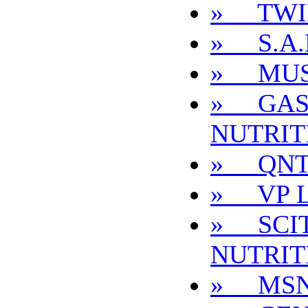
» TWI
» S.A.
» MUS
» GAS
NUTRIT
» QN
» VP 
» SCI
NUTRIT
» MS