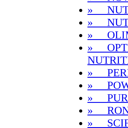
» NUT
» NUT
» OLI
» OPT
NUTRIT
» PER
» POW
» PUR
» RON
» SCIF