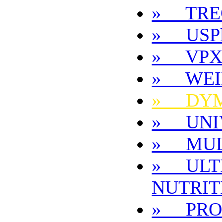
» TRE
» USPl
» VP
» WEI
» DYM
» UNI
» MUL
» ULT
NUTRIT
» PRO