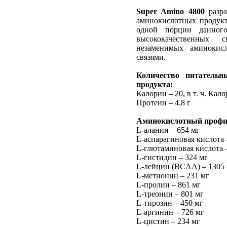
Super Amino 4800
разра
аминокислотных продукт
одной порции данного
высококачественных
незаменимых аминокис
связями.
Количество питательн
продукта:
Калории – 20, в т. ч. Кал
Протеин – 4,8 г
Аминокислотный профи
L-аланин – 654 мг
L-аспарагиновая кислота 
L-глютаминовая кислота 
L-гистидин – 324 мг
L-лейцин (BCAA) – 1305
L-метионин – 231 мг
L-пролин – 861 мг
L-треонин – 801 мг
L-тирозин – 450 мг
L-аргинин – 726 мг
L-цистин – 234 мг