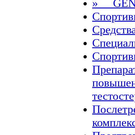
» GEN
Спортив
Средства
Специал
Спортив
Препара
повыше
тестост
Послетр
комплек