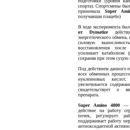
подготовки (уровня ка
спорта). Спортсмены был
принимала
Super Ami
получавшая плацебо)
В ходе эксперимента был
от Dymatize
действу
энергетического обмена,
силовую выносливос
восстановления посл
усиливает катаболизм 
сохраняя при этом сухую
Под действием данного п
всех обменных процессо
нуклеиновых кислот, 
увеличивается содержа
свидетельствует о я
препарата.
Super Amino 4800
— о
действие на работу сер
почек, регулирует раб
поддерживает работу не
антиоксидантной активн