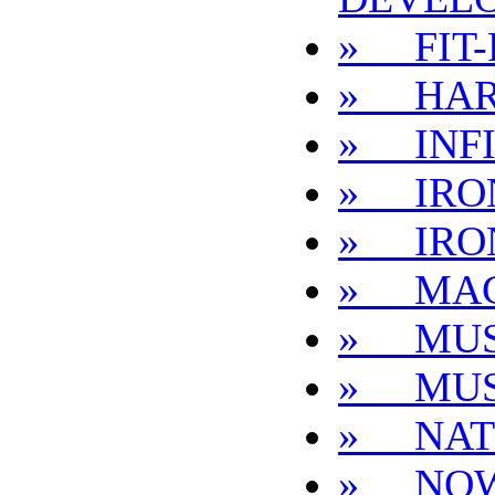
» FIT-
» HAR
» INFI
» IRO
» IRO
» MA
» MUS
» MUS
» NAT
» NO