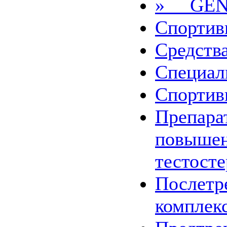
» GEN
Спортив
Средства
Специал
Спортив
Препара
повыше
тестост
Послетр
комплек