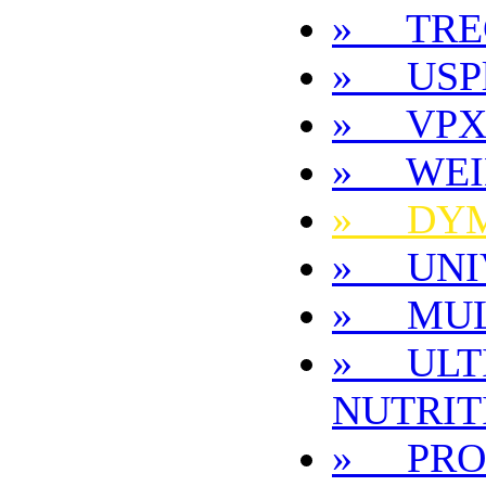
» TRE
» USPl
» VP
» WEI
» DYM
» UNI
» MUL
» ULT
NUTRIT
» PRO