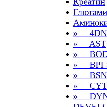
Креатин
Глютам
Аминок
» 4DN
» AST
» BOD
» BPI S
» BSN
» CYT
» DYN
DEVEL