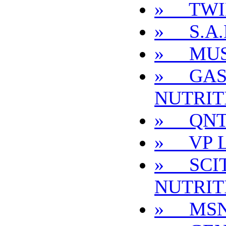
» TWI
» S.A.
» MUS
» GAS
NUTRIT
» QN
» VP 
» SCI
NUTRIT
» MS