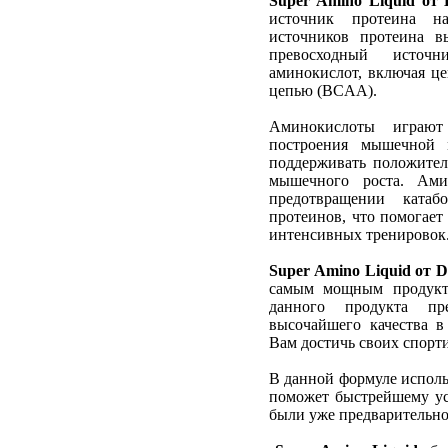
Super Amino Liquid от 
источник протеина н
источников протеина в
превосходный источ
аминокислот, включая ц
цепью (BCAA).
Аминокислоты играют
построения мышечной 
поддерживать положител
мышечного роста. Ам
предотвращении катаб
протеинов, что помогает
интенсивных тренировок
Super Amino Liquid от D
самым мощным продукто
данного продукта пр
высочайшего качества в
Вам достичь своих спорт
В данной формуле использ
поможет быстрейшему ус
были уже предварительно