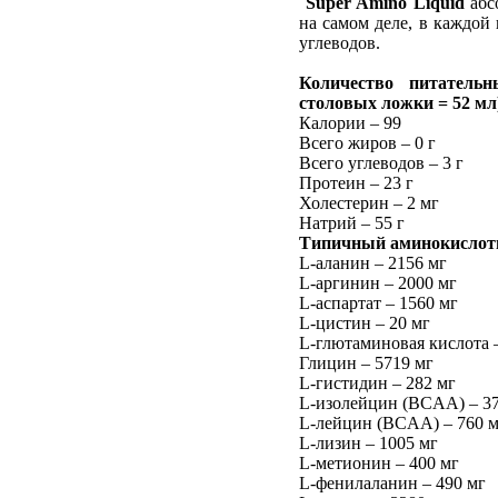
Super Amino Liquid
абс
на самом деле, в каждой
углеводов.
Количество питатель
столовых ложки
= 52 мл
Калории – 99
Всего жиров – 0 г
Всего углеводов – 3 г
Протеин – 23 г
Холестерин – 2 мг
Натрий – 55 г
Типичный аминокислотн
L-аланин – 2156 мг
L-аргинин – 2000 мг
L-аспартат – 1560 мг
L-цистин – 20 мг
L-глютаминовая кислота 
Глицин – 5719 мг
L-гистидин – 282 мг
L-изолейцин (BCAA) – 37
L-лейцин (BCAA) – 760 
L-лизин – 1005 мг
L-метионин – 400 мг
L-фенилаланин – 490 мг