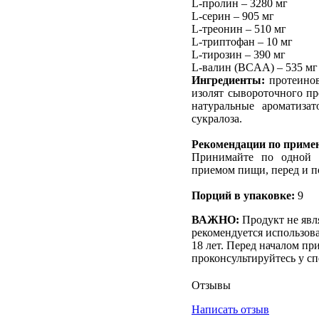
L-пролин – 3280 мг
L-серин – 905 мг
L-треонин – 510 мг
L-триптофан – 10 мг
L-тирозин – 390 мг
L-валин (BCAA) – 535 мг
Ингредиенты:
протеинов
изолят сывороточного пр
натуральные ароматизат
сукралоза.
Рекомендации по приме
Принимайте по одной 
приемом пищи, перед и п
Порций в упаковке:
9
ВАЖНО:
Продукт не явл
рекомендуется использов
18 лет. Перед началом пр
проконсультируйтесь у сп
Отзывы
Написать отзыв