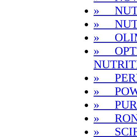
» NUT
» NUT
» OLI
» OPT
NUTRIT
» PER
» POW
» PUR
» RON
» SCIF