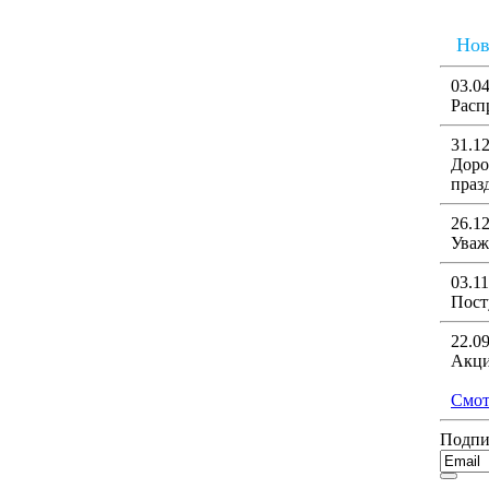
Нов
03.0
Расп
31.1
Доро
праз
26.1
Уваж
03.1
Пост
22.0
Акци
Смотр
Подпи