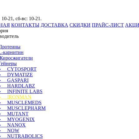
 10-21, сб-вс: 10-21.
НАЯ
КОНТАКТЫ
ДОСТАВКА
СКИДКИ
ПРАЙС-ЛИСТ
АКЦ
ория
водитель
Протеины
L-карнитин
Жиросжигатели
Гейнеры
» CYTOSPORT
» DYMATIZE
» GASPARI
» HARDLABZ
» INFINITE LABS
» IRONMAN
» MUSCLEMEDS
» MUSCLEPHARM
» MUTANT
» MYOGENIX
» NANOX
» NOW
» NUTRABOLICS