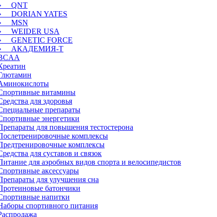
» QNT
» DORIAN YATES
» MSN
» WEIDER USA
» GENETIC FORCE
» АКАДЕМИЯ-Т
BCAA
Креатин
Глютамин
Аминокислоты
Спортивные
витамины
Средства для здоровья
Специальные препараты
Спортивные
энергетики
Препараты для повышения тестостерона
Послетренировочные комплексы
Предтренировочные комплексы
Средства для суставов и связок
Питание для аэробных видов спорта и велосипедистов
Спортивные
аксессуары
Препараты для улучшения сна
Протеиновые батончики
Спортивные напитки
Наборы
спортивного питания
Распродажа