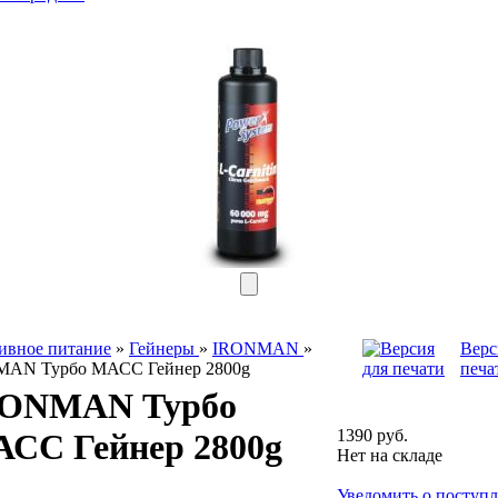
ивное питание
»
Гейнеры
»
IRONMAN
»
Верс
AN Турбо МАСС Гейнер 2800g
печа
ONMAN Турбо
1390 руб.
СС Гейнер 2800g
Нет на складе
Уведомить о поступ