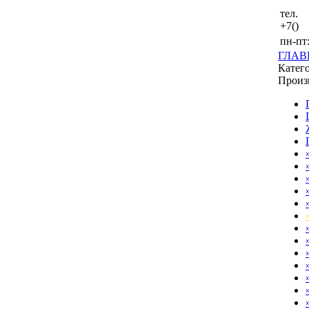
тел.
+7()
пн-пт:
ГЛАВ
Катег
Произ