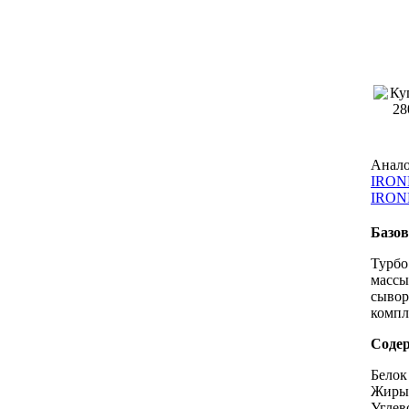
Анало
IRON
IRON
Базо
Турб
масс
сывор
компл
Содер
Белок 
Жиры 
Углев