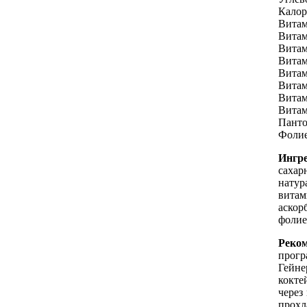
Калор
Витам
Витам
Витам
Витам
Витам
Витам
Витам
Витам
Панто
Фолие
Ингр
сахар
натур
витам
аскор
фолие
Реко
прогр
Гейне
кокте
через
прохл