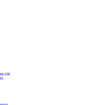
ия для
ти
лении