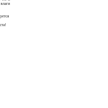
 влаги
уется
ста!