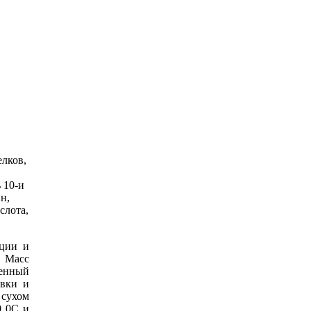
елков,
 10-и
н,
слота,
уции и
о Масс
ченный
овки и
 сухом
0 0С и