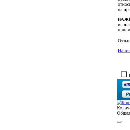
относ
на пр
ВАЖ
испол
прием
Отзы
Напис
Колич
Общая