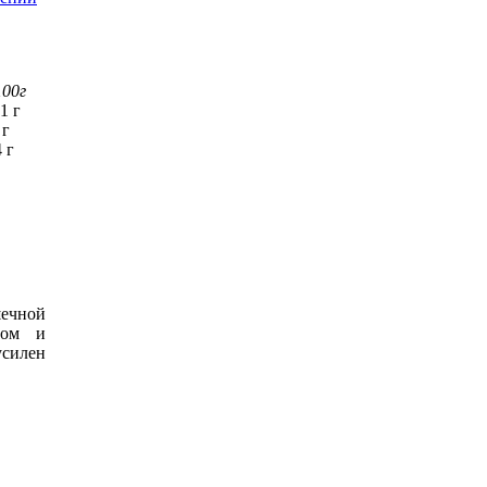
100г
1 г
 г
 г
ечной
ном и
усилен