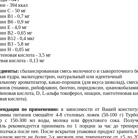
ии - 394 ккал
ин С - 50 мг
ин В1 - 0,7 мг
ин В6 - 0,9 мг
ин Е - 4,9 мг
ин В2 - 0,65 мг
ин В12 - 0,4 мкг
ин В3 - 5,8 мг
ин Н - 0,05 мг
теновая кислота - 3,5 мг
вая кислота - 0,13 мг
едиенты:
сбалансированная смесь молочного и сывороточного б
ная пудра, мальтодекстрин, натуральный или идентичный
альному ароматизатор, какао-порошок (для вкуса шоколад), смесь
инов (тиамин, рибофлавин, биотин, пиридоксин, цианокобалами
биновая кислота, D, L-альфа токоферол, ниацин, пантотеновая ки
вая кислота).
мендации по применению:
в зависимости от Вашей констит
аммы питания смешайте 4-8 столовых ложек (50-100 г) Турб
р с 150-300 мл воды, молока или фруктового сока. Полу
йль рекомендуется принимать по 1 порции за час до тренир
 полчаса после нее. После вскрытия упаковки продукт хранить в
адном месте не более 2-х месяцев при температуре от +5 до 2