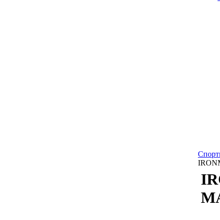
Спорт
IRONM
IR
МА