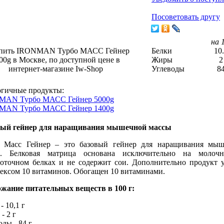
Посоветовать другу
на 
Белки
10.
Жиры
2
Углеводы
84
гичные продукты:
MAN Турбо МАСС Гейнер 5000g
MAN Турбо МАСС Гейнер 1400g
вый гейнер для наращивания мышечной массы
о Масс Гейнер – это базовый гейнер для наращивания мыш
ы. Белковая матрица основана исключительно на молоч
оточном белках и не содержит сои. Дополнительно продукт 
ексом 10 витаминов. Обогащен 10 витаминами.
жание питательных веществ в 100 г:
- 10,1 г
- 2 г
оды - 84 г