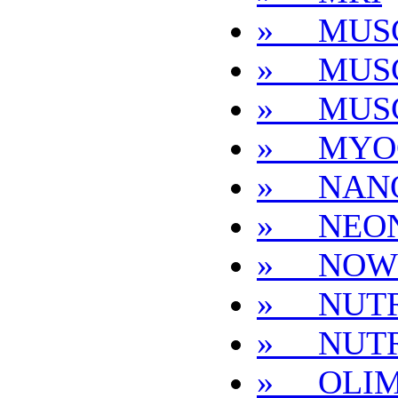
» MUS
» MUS
» MUS
» MYO
» NAN
» NEON
» NOW
» NUTR
» NUT
» OLI