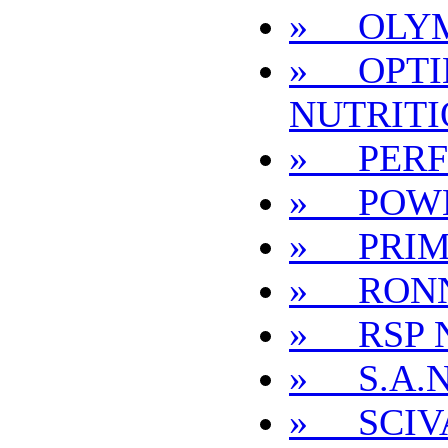
» OLYM
» OPT
NUTRIT
» PER
» POWE
» PRIM
» RONN
» RSP 
» S.A.N
» SCIV