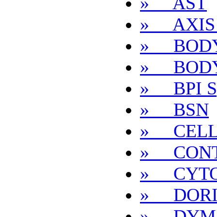
» AST
» AXIS
» BODY
» BOD
» BPI Sp
» BSN
» CEL
» CONT
» CYTO
» DORI
» DYMA