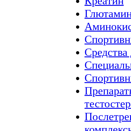
Креатин
Глютами
Аминоки
Спортив
Средства 
Специаль
Спортив
Препарат
тестосте
Послетре
комплекс