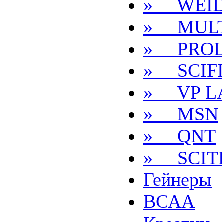
» WEI
» MULT
» PRO
» SCIF
» VP L
» MSN
» QNT
» SCIT
Гейнеры
BCAA