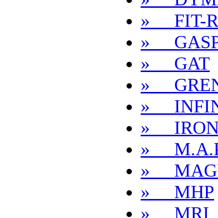
» FIT-
» GASP
» GAT
» GRE
» INFIN
» IRO
» M.A.P
» MAG
» MHP
» MRI