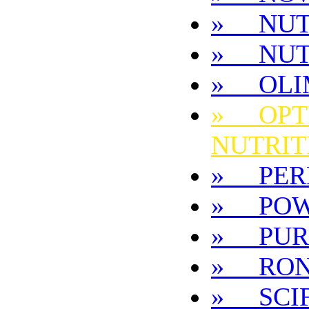
» NUT
» NUT
» OLI
» OPT
NUTRIT
» PER
» POW
» PUR
» RON
» SCIF