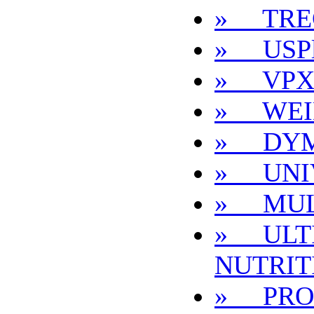
» TRE
» USPl
» VP
» WEI
» DYM
» UNI
» MUL
» ULT
NUTRIT
» PRO