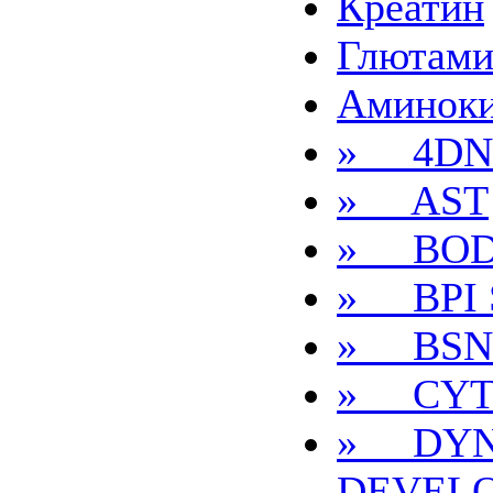
Креатин
Глютам
Аминок
» 4DN
» AST
» BOD
» BPI S
» BSN
» CYT
» DYN
DEVEL