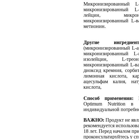
Микронизированный L-
микронизированный L
лейцин, микрони
микронизированный L-ва
метионин.
Другие ингред
(микронизированный L-а
микронизированный L-
изолейцин, L-трео
микронизированный L-ва
диоксид кремния, сорбит
лимонная кислота, кар
ацесульфам калия, нат
кислота,
Способ применения:
П
Optimum Nutrition в
индивидуальной потребн
ВАЖНО:
Продукт не явл
рекомендуется использов
18 лет. Перед началом пр
проконсультируйтесь у сп