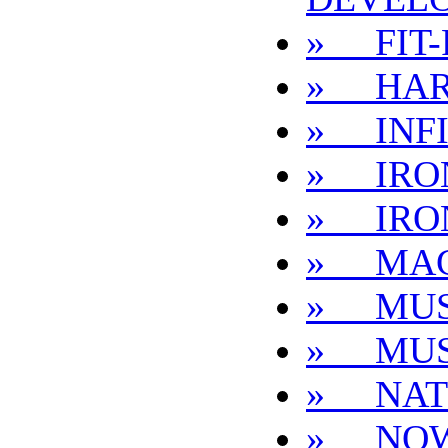
» FIT-
» HAR
» INFI
» IRO
» IRO
» MA
» MUS
» MUS
» NAT
» NO