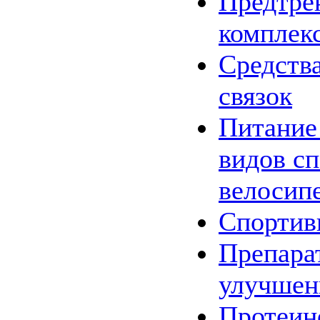
Предтре
комплек
Средства
связок
Питание
видов сп
велосип
Спортив
Препара
улучшен
Протеин