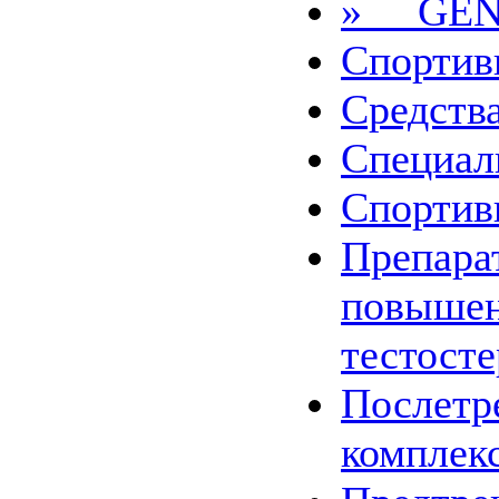
» GEN
Спортив
Средства
Специал
Спортив
Препара
повыше
тестост
Послетр
комплек