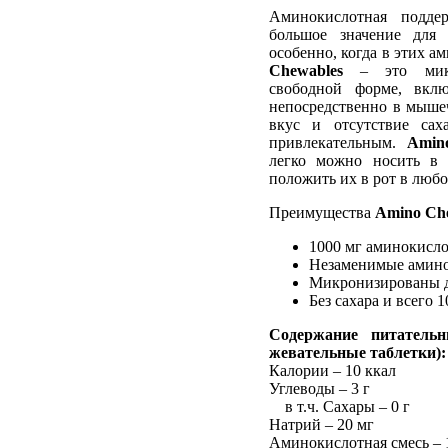
Аминокислотная подде
большое значение для 
особенно, когда в этих а
Chewables
– это микр
свободной форме, вкл
непосредственно в мыше
вкус и отсутствие сах
привлекательным.
Amin
легко можно носить в 
положить их в рот в любо
Преимущества
Amino Ch
1000 мг аминокисл
Незаменимые амин
Микронизированы д
Без сахара и всего 
Содержание питатель
жевательные таблетки):
Калории – 10 ккал
Углеводы – 3 г
в т.ч. Сахары – 0 г
Натрий – 20 мг
Аминокислотная смесь – 