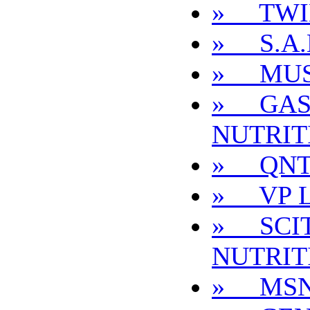
» TWI
» S.A.
» MUS
» GAS
NUTRIT
» QN
» VP 
» SCI
NUTRIT
» MS