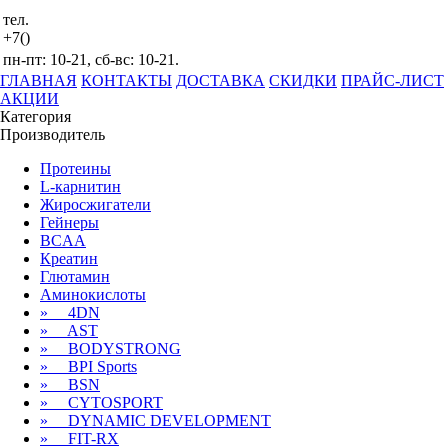
тел.
+7()
пн-пт: 10-21, сб-вс: 10-21.
ГЛАВНАЯ
КОНТАКТЫ
ДОСТАВКА
СКИДКИ
ПРАЙС-ЛИСТ
АКЦИИ
Категория
Производитель
Протеины
L-карнитин
Жиросжигатели
Гейнеры
BCAA
Креатин
Глютамин
Аминокислоты
» 4DN
» AST
» BODYSTRONG
» BPI Sports
» BSN
» CYTOSPORT
» DYNAMIC DEVELOPMENT
» FIT-RX