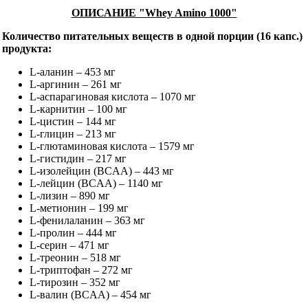
ОПИСАНИЕ "Whey Amino 1000"
Количество питательных веществ в одной порции (16 капс.)
продукта:
L-аланин – 453 мг
L-аргинин – 261 мг
L-аспарагиновая кислота – 1070 мг
L-карнитин – 100 мг
L-цистин – 144 мг
L-глицин – 213 мг
L-глютаминовая кислота – 1579 мг
L-гистидин – 217 мг
L-изолейцин (BCAA) – 443 мг
L-лейцин (BCAA) – 1140 мг
L-лизин – 890 мг
L-метионин – 199 мг
L-фенилаланин – 363 мг
L-пролин – 444 мг
L-серин – 471 мг
L-треонин – 518 мг
L-триптофан – 272 мг
L-тирозин – 352 мг
L-валин (BCAA) – 454 мг