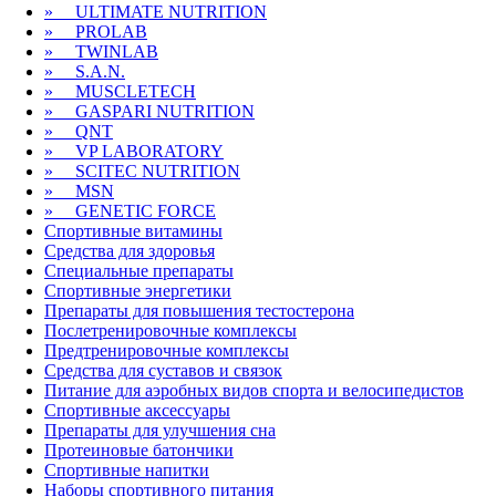
» ULTIMATE NUTRITION
» PROLAB
» TWINLAB
» S.A.N.
» MUSCLETECH
» GASPARI NUTRITION
» QNT
» VP LABORATORY
» SCITEC NUTRITION
» MSN
» GENETIC FORCE
Спортивные
витамины
Средства для здоровья
Специальные препараты
Спортивные
энергетики
Препараты для повышения тестостерона
Послетренировочные комплексы
Предтренировочные комплексы
Средства для суставов и связок
Питание для аэробных видов спорта и велосипедистов
Спортивные
аксессуары
Препараты для улучшения сна
Протеиновые батончики
Спортивные напитки
Наборы
спортивного питания