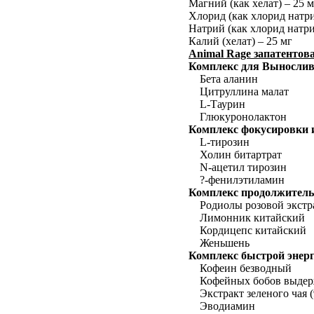
Магний (как хелат) – 25 м
Хлорид (как хлорид натри
Натрий (как хлорид натри
Калий (хелат) – 25 мг
Animal Rage
запатентова
Комплекс для Вынослив
Бета аланин
Цитруллина малат
L-Таурин
Глюкуронолактон
Комплекс фокусировки 
L-тирозин
Холин битартрат
N-ацетил тирозин
?-фенилэтиламин
Комплекс продолжитель
Родиолы розовой экстр
Лимонник китайский
Кордицепс китайский
Женьшень
Комплекс быстрой энер
Кофеин безводный
Кофейных бобов выдерж
Экстракт зеленого чая
Эводиамин