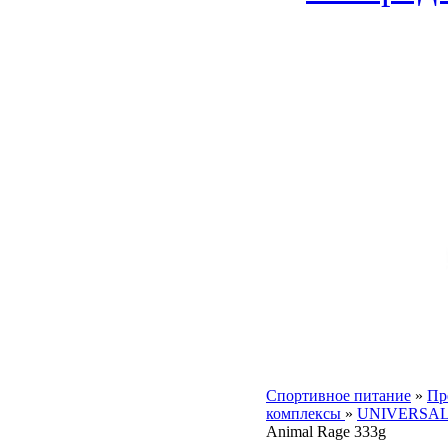
Спортивное питание
»
Пр
комплексы
»
UNIVERSA
Animal Rage 333g