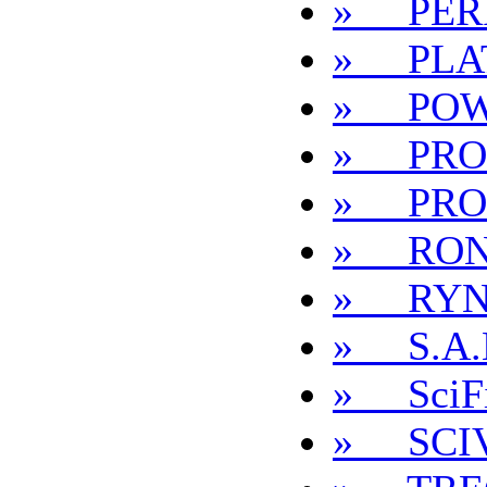
» PER
» PLA
» POW
» PRO
» PRO
» RON
» RYN
» S.A.
» SciFi
» SCI