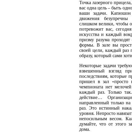
Точка лазерного прицела
вас одна цель – быть одн
ваши задачи. Капюшон 
движения безупречны
слишком велики, чтобы о
потревожит вас, сегодн
искусства и каждый вокр
призму разума проходят
формы. В зале вы прост
своей цели, каждый раз 
образу, который сами хоти
Некоторые задачи требую
взвешенный взгляд пр
последствиям, которые п
пришел в зал «просто п
чемпионата нет мелочей
каждый раз. Только так
действие… Организац
направленный только на 
раз. Это истинный нака
уровня. Непросто навязат
непосильным весом. Ка
думайте, что от этого з
дома.