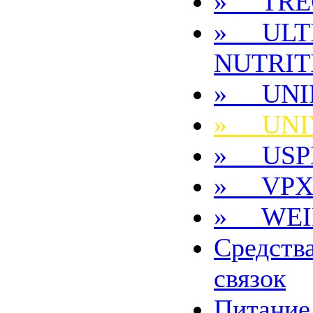
» TRE
» ULT
NUTRIT
» UNI
» UNI
» USP
» VP
» WEI
Средства
связок
Питание