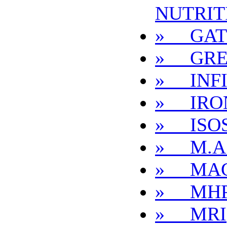
NUTRIT
» GAT
» GRE
» INFI
» IRO
» ISO
» M.A.
» MA
» MH
» MRI