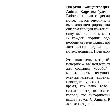
Энергия. Концентрация.
Animal Rage
вы будете в
Работает как инъекция а
поток чистой энергии, 
высококонцентрированна
ошеломляющий коктейль и
силу, выносливость, мен
В каждой порции сод
вообще нет ненужных доб
достижения одной це
потрясающими. Познакомь
Это двигатель, который
поверьте – вы войдете т
для создания «особой
монотонность текущи
электричеством адре
повседневную жизнь, но в
время, как ваше тело 
сознание открывается 
голове, это эйфорическ
ваши паруса. С
Animal 
далеко позади…