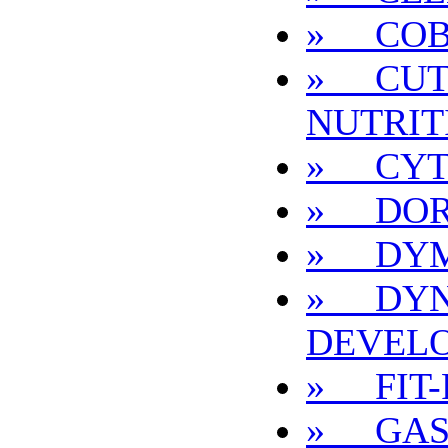
» COB
» CUT
NUTRIT
» CYT
» DOR
» DYM
» DYN
DEVEL
» FIT-
» GAS