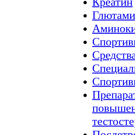
Креатин
Глютам
Аминок
Спортив
Средства
Специал
Спортив
Препара
повыше
тестост
Послетр