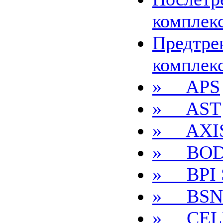
комплек
Предтре
комплек
» APS
» AST
» AXI
» BOD
» BPI S
» BSN
» CEL