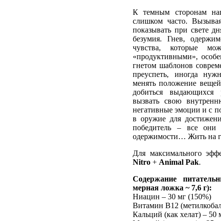
К темным сторонам наш
слишком часто. Вызывая
показывать при свете дн
безумия. Гнев, одержи
чувства, которые мо
«продуктивными», особе
гнетом шаблонов совреме
преуспеть, иногда нужн
менять положение вещей
добиться выдающихся р
вызвать свою внутренн
негативные эмоции и с п
в оружие для достижения
победитель – все они
одержимости… Жить на гр
Для максимального эфф
Nitro
+
Animal Pak
.
Содержание питатель
мерная ложка ~ 7,6 г):
Ниацин – 30 мг (150%)
Витамин В12 (метилкобал
Кальций (как хелат) – 50 