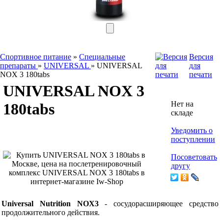
Спортивное питание
»
Специальные
Версия
препараты
»
UNIVERSAL
»
UNIVERSAL
для
NOX 3 180tabs
печати
UNIVERSAL NOX 3
Нет на
180tabs
складе
Уведомить о
поступлении
Посоветовать
другу
Universal Nutrition NOX3
- сосудорасширяющее средство
продолжительного действия.