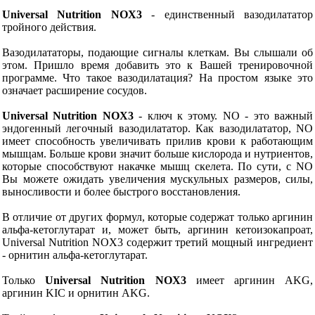
Universal Nutrition NOX3
- единственный вазодилататор
тройного действия.
Вазодилататоры, подающие сигналы клеткам. Вы слышали об
этом. Пришло время добавить это к Вашей тренировочной
программе. Что такое вазодилатация? На простом языке это
означает расширение сосудов.
Universal Nutrition NOX3
- ключ к этому. NO - это важный
эндогенный легочный вазодилататор. Как вазодилататор, NO
имеет способность увеличивать прилив крови к работающим
мышцам. Больше крови значит больше кислорода и нутриентов,
которые способствуют накачке мышц скелета. По сути, с NO
Вы можете ожидать увеличения мускульных размеров, силы,
выносливости и более быстрого восстановления.
В отличие от других формул, которые содержат только аргинин
альфа-кетоглутарат и, может быть, аргинин кетоизокапроат,
Universal Nutrition NOX3 содержит третий мощный ингредиент
- орнитин альфа-кетоглутарат.
Только
Universal Nutrition NOX3
имеет аргинин AKG,
аргинин KIC и орнитин AKG.