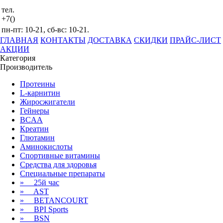
тел.
+7()
пн-пт: 10-21, сб-вс: 10-21.
ГЛАВНАЯ
КОНТАКТЫ
ДОСТАВКА
СКИДКИ
ПРАЙС-ЛИСТ
АКЦИИ
Категория
Производитель
Протеины
L-карнитин
Жиросжигатели
Гейнеры
BCAA
Креатин
Глютамин
Аминокислоты
Спортивные
витамины
Средства для здоровья
Специальные препараты
» 25й час
» AST
» BETANCOURT
» BPI Sports
» BSN