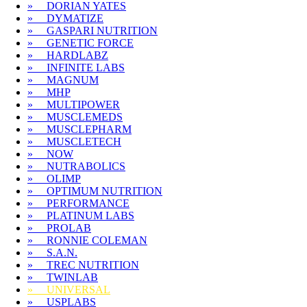
» DORIAN YATES
» DYMATIZE
» GASPARI NUTRITION
» GENETIC FORCE
» HARDLABZ
» INFINITE LABS
» MAGNUM
» MHP
» MULTIPOWER
» MUSCLEMEDS
» MUSCLEPHARM
» MUSCLETECH
» NOW
» NUTRABOLICS
» OLIMP
» OPTIMUM NUTRITION
» PERFORMANCE
» PLATINUM LABS
» PROLAB
» RONNIE COLEMAN
» S.A.N.
» TREC NUTRITION
» TWINLAB
» UNIVERSAL
» USPLABS