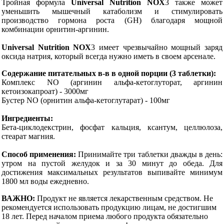
Тройная формула
Universal Nutrition NOX
3 также может
уменьшить мышечный катаболизм и стимулировать
производство гормона роста (GH) благодаря мощной
комбинации орнитин-аргинин.
Universal Nutrition NOX
3 имеет чрезвычайно мощный заряд
оксида натрия, который всегда нужно иметь в своем арсенале.
Cодержание питательных в-в в одной порции (3 таблетки):
Комплекс NO (аргинин альфа-кетоглуторат, аргинин
кетоизокапроат) - 3000мг
Бустер NO (орнитин альфа-кетоглутарат) - 100мг
Ингредиенты:
Бета-циклодекстрин, фосфат кальция, ксантум, целлюлоза,
стеарат магния.
Способ применения:
Принимайте три таблетки дважды в день:
утром на пустой желудок и за 30 минут до обеда. Для
достижения максимальных результатов выпивайте минимум
1800 мл воды ежедневно.
ВАЖНО:
Продукт не является лекарственным средством. Не
рекомендуется использовать продукцию лицам, не достигшим
18 лет. Перед началом приема любого продукта обязательно