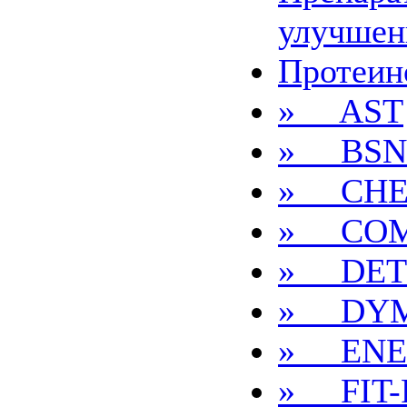
улучшен
Протеин
» AST
» BSN
» CHEF
» COM
» DET
» DYM
» ENE
» FIT-