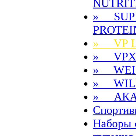
NUTRIT
» SUP
PROTEI
» VP 
» VP
» WEI
» WIL
» АКА
Спортив
Наборы