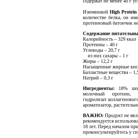
содержат не менее 40 г уг
Изюминкой
High Protein
количестве белка, он им
протеиновый батончик не
Содержание питательных
Калорийность – 329 ккал
Протеины – 40 г
Углеводы – 20,7 г
из них сахары – 1 г
Жиры – 12,2 г
Насыщенные жирные кисл
Балластные вещества – 1,
Натрий – 0,3 г
Ингредиенты:
18% шок
молочный протеин, п
гидролизат коллагеновог
ароматизатор, растительн
ВАЖНО:
Продукт не явл
рекомендуется использов
18 лет. Перед началом пр
проконсультируйтесь у сп