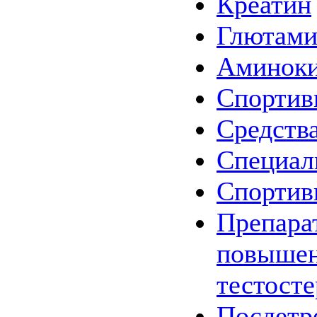
Креатин
Глютам
Аминок
Спортив
Средства
Специал
Спортив
Препара
повыше
тестост
Послетр