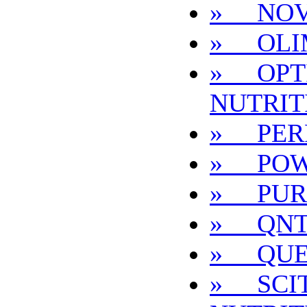
» NOVO
» OLI
» OPT
NUTRIT
» PER
» POW
» PUR
» QN
» QUE
» SCI