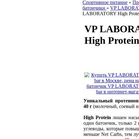
Спортивное питание
»
Пр
батончики
»
VP LABORA
LABORATORY High Protei
VP LABOR
High Protein
Уникальный протеинов
40 г
(молочный, соевый и
High Protein
лишен насыщ
один батончик, только 2 г
углеводы, которые повыш
меньше Net Carbs, тем л