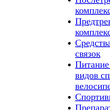
комплек
Предтре
комплек
Средства
связок
Питание
видов сп
велосип
Спортив
Препара