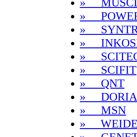
» MUSCL
» POWER
» SYNT
» INKOS
» SCITEC
» SCIFIT
» QNT
» DORIA
» MSN
» WEIDE