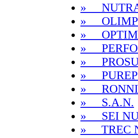
» NUTRA
» OLIMP
» OPTIM
» PERFO
» PROSU
» PUREP
» RONNI
» S.A.N.
» SEI NU
» TREC 