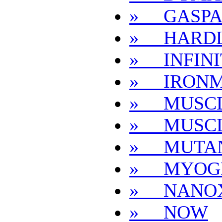
» GASPA
» HARD
» INFINI
» IRON
» MUSC
» MUSC
» MUTA
» MYOG
» NANO
» NOW