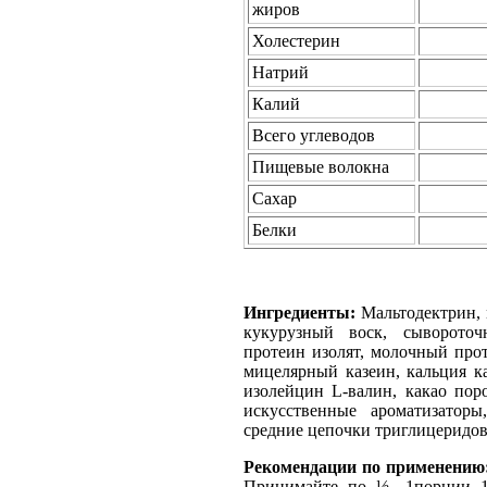
жиров
Холестерин
Натрий
Калий
Всего углеводов
Пищевые волокна
Сахар
Белки
Ингредиенты:
Мальтодектрин,
кукурузный воск, сывороточ
протеин изолят, молочный прот
мицелярный казеин, кальция к
изолейцин L-валин, какао пор
искусственные ароматизаторы
средние цепочки триглицеридов,
Рекомендации по применению
Принимайте по ½ -1порции 1