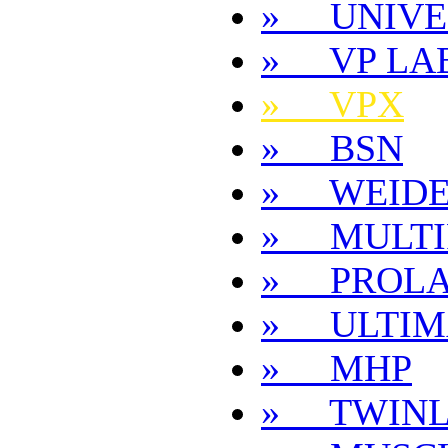
» UNIVE
» VP LA
» VPX
» BSN
» WEID
» MULTI
» PROL
» ULTIM
» MHP
» TWIN