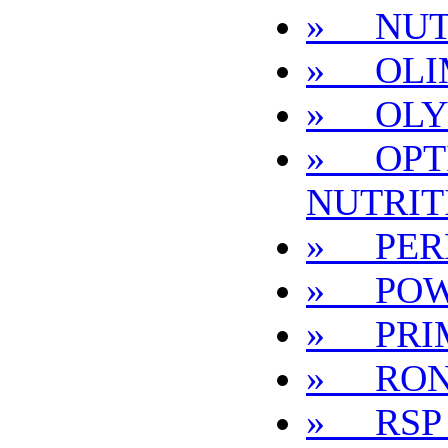
» NUT
» OLI
» OLY
» OPT
NUTRIT
» PER
» POW
» PRI
» RON
» RSP 