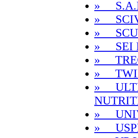
» S.A.
» SCI
» SCU
» SEI 
» TRE
» TWI
» ULT
NUTRIT
» UNI
» USPL