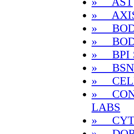
» AST
» AXI
» BOD
» BOD
» BPI S
» BSN
» CEL
» CON
LABS
» CYT
» DOR