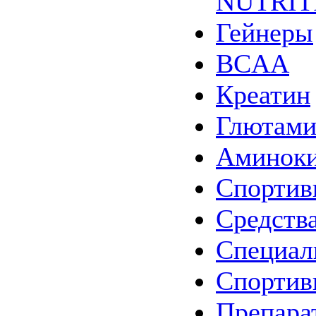
NUTRIT
Гейнеры
BCAA
Креатин
Глютам
Аминок
Спортив
Средства
Специал
Спортив
Препара