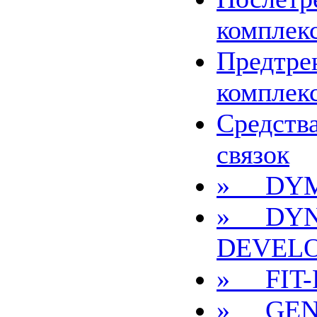
комплек
Предтре
комплек
Средства
связок
» DYM
» DYN
DEVEL
» FIT-
» GEN