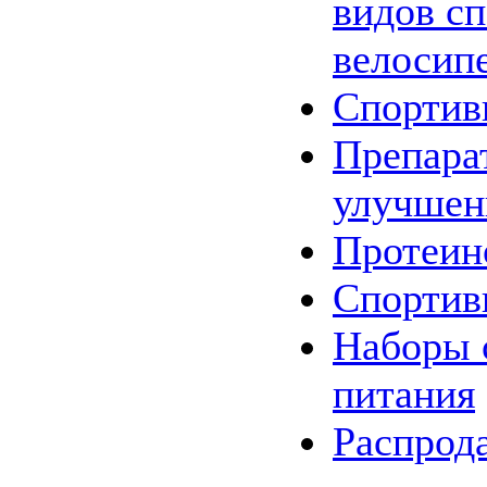
видов сп
велосип
Спортив
Препара
улучшен
Протеин
Спортив
Наборы
питания
Распрод