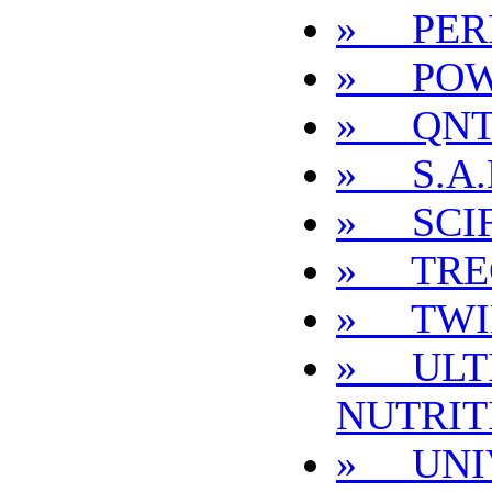
» PER
» POW
» QN
» S.A.
» SCIF
» TRE
» TWI
» ULT
NUTRIT
» UNI