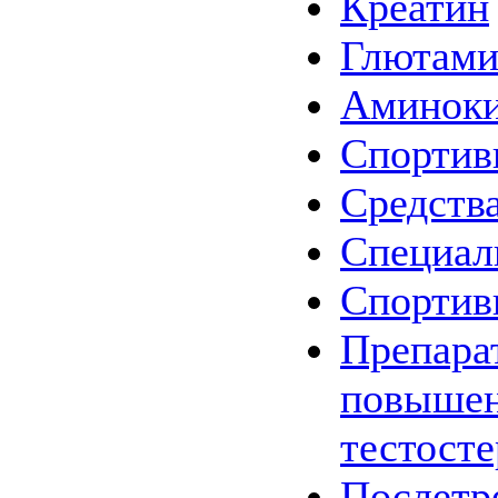
Креатин
Глютам
Аминок
Спортив
Средства
Специал
Спортив
Препара
повыше
тестост
Послетр