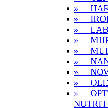
» HAR
» IRO
» LAB
» MH
» MUL
» NA
» NO
» OLI
» OPT
NUTRIT