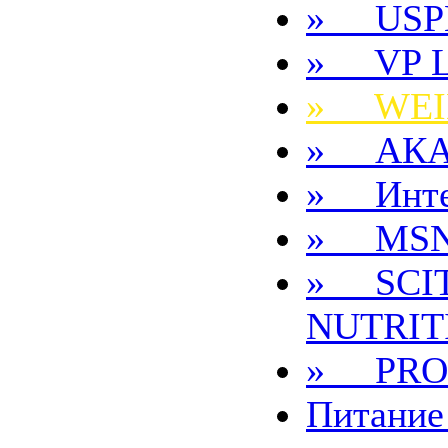
» USP
» VP 
» WEI
» АКА
» Инте
» MS
» SCI
NUTRIT
» PRO
Питание