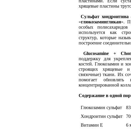
пластинами. Если суст
хрящевые пластины трутся
Сульфат хондроитина
–
«
глюкозамингликан
». П
особых полисахаридов
используется как стр
структур, которые назыв
построение соединительн
Glucosamine + Chond
поддержку для укрепле
костей. Глюкозамин и хо
строящих хрящевые и
связочные) ткани. Их со
помогает обновлять
концентрированной колл
Содержание в одной порц
Глюкозамин сульфат
83
Хондроитин сульфат
70
Витамин Е
6 