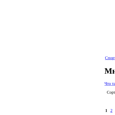
Спор
Мн
Что т
Сорт
1
2