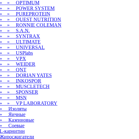
» » OPTIMUM
» » POWER SYSTEM
» » PUREPROTEIN
» » QUEST NUTRITION
» » RONNIE COLEMAN
» » S.A.N.
» » SYNTRAX
» » ULTIMATE
» » UNIVERSAL
» » USPlabs
» » VPX
» » WEIDER
» » QNT
» » DORIAN YATES
» » INKOSPOR
» » MUSCLETECH
» » SPONSER
» » MSN
» » VP LABORATORY
» Изоляты
» Яичные
» Казеиновые
» Соевые
L-карнитин
Жиросжигатели