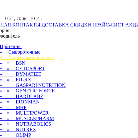
: 10-21, сб-вс: 10-21.
ВНАЯ
КОНТАКТЫ
ДОСТАВКА
СКИДКИ
ПРАЙС-ЛИСТ
АКЦ
ория
водитель
Протеины
» Сывороточные
» Многокомпонентные
» » BSN
» » CYTOSPORT
» » DYMATIZE
» » FIT-RX
» » GASPARI NUTRITION
» » GENETIC FORCE
» » HARDLABZ
» » IRONMAN
» » MHP
» » MULTIPOWER
» » MUSCLEPHARM
» » NUTRABOLICS
» » NUTREX
» » OLIMP