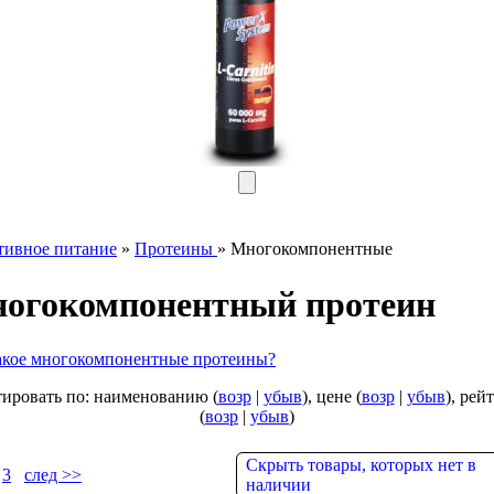
тивное питание
»
Протеины
»
Многокомпонентные
огокомпонентный протеин
акое многокомпонентные протеины?
ировать по: наименованию (
возр
|
убыв
), цене (
возр
|
убыв
), рей
(
возр
|
убыв
)
Скрыть
товары, которых
нет
в
3
след >>
наличии