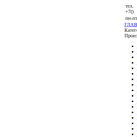
тел.
+7()
пн-пт
ГЛА
Катег
Произ