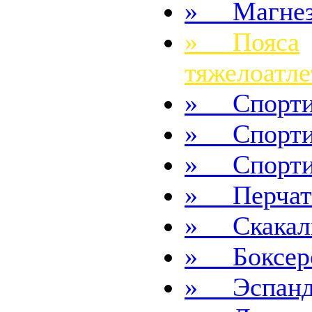
» Магнез
» Пояса
тяжелоатле
» Спортив
» Спортив
» Спорти
» Перчатк
» Скакал
» Боксерс
» Эспанд