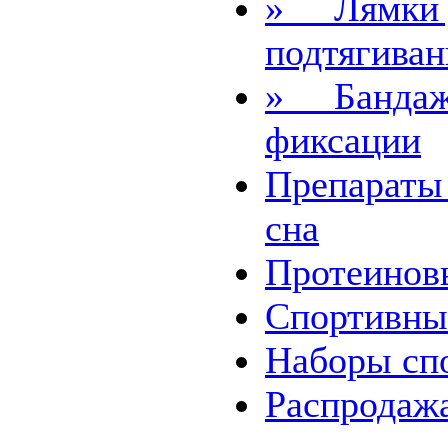
» Лямки д
подтягива
» Бандажи
фиксации
Препараты
сна
Протеинов
Спортивны
Наборы
сп
Распродаж