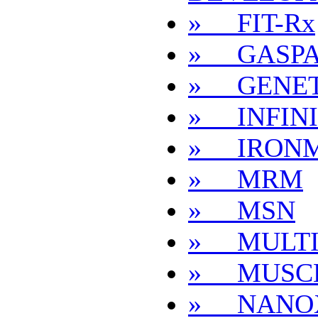
» FIT-Rx
» GASPA
» GENET
» INFINI
» IRON
» MRM
» MSN
» MULT
» MUSC
» NANO