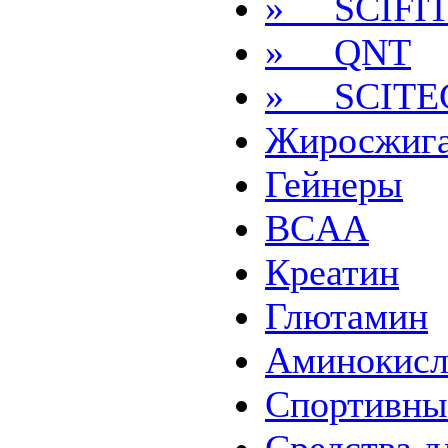
» SCIFI
» QNT
» SCITE
Жиросжига
Гейнеры
BCAA
Креатин
Глютамин
Аминокис
Спортивны