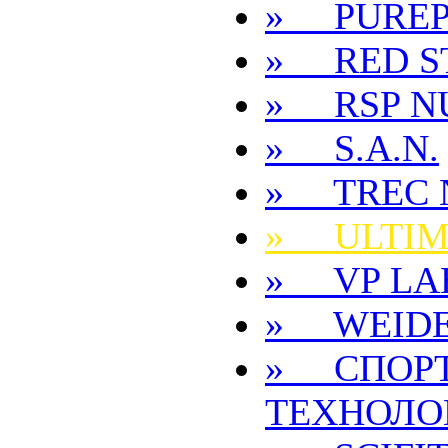
» PUREP
» RED S
» RSP N
» S.A.N.
» TREC 
» ULTIM
» VP LA
» WEID
» СПОР
ТЕХНОЛО