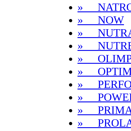
» NATR
» NOW
» NUTRA
» NUTR
» OLIM
» OPTIM
» PERF
» POWER
» PRIMA
» PROL