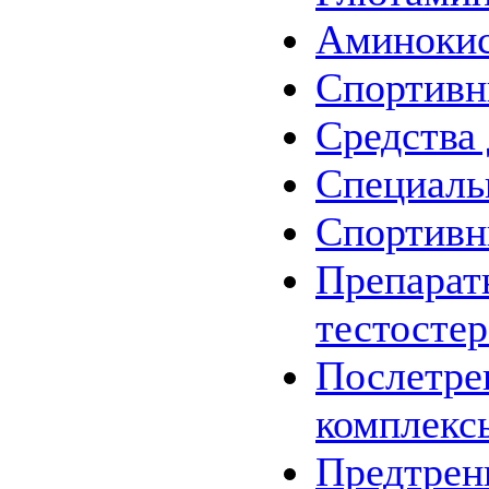
Аминоки
Спортив
Средства 
Специаль
Спортив
Препарат
тестосте
Послетре
комплекс
Предтрен