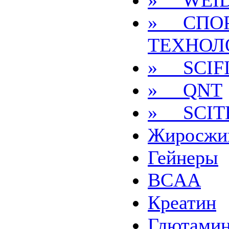
» WEI
» СПО
ТЕХНОЛ
» SCIF
» QNT
» SCIT
Жиросжи
Гейнеры
BCAA
Креатин
Глютами