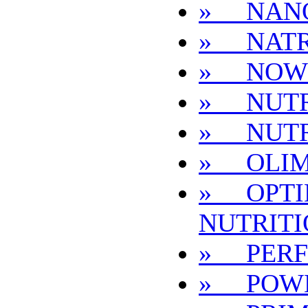
» NAN
» NAT
» NOW
» NUTR
» NUT
» OLI
» OPT
NUTRIT
» PER
» POWE