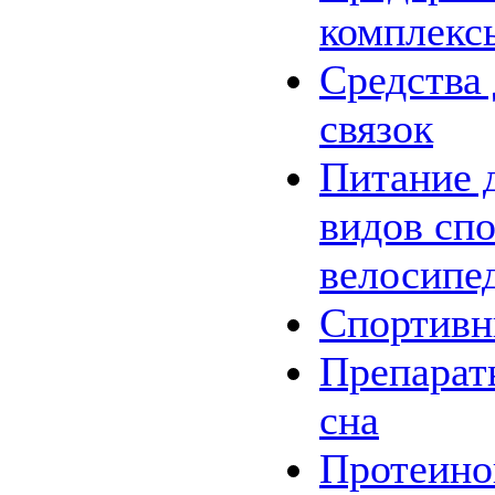
комплекс
Средства 
связок
Питание 
видов спо
велосипе
Спортив
Препарат
сна
Протеино