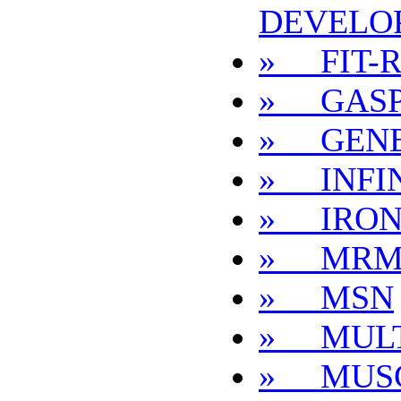
DEVELO
» FIT-R
» GASP
» GENE
» INFIN
» IRO
» MR
» MSN
» MULT
» MUS