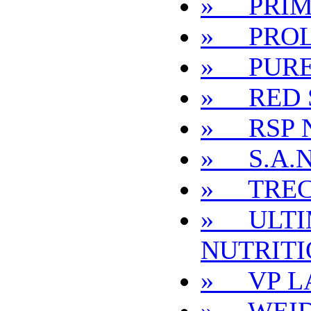
» PRIM
» PRO
» PURE
» RED 
» RSP 
» S.A.N
» TREC
» ULTI
NUTRIT
» VP L