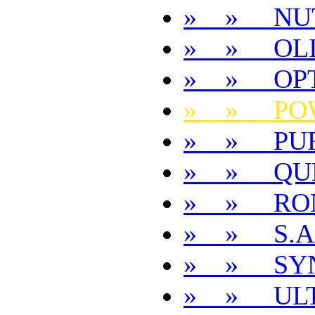
» » NU
» » OL
» » OP
» » POW
» » PUR
» » QUE
» » RON
» » S.A.
» » SY
» » ULT