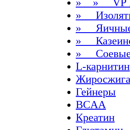
» » VP 
» Изолят
» Яичны
» Казеин
» Соевы
L-карнитин
Жиросжига
Гейнеры
BCAA
Креатин