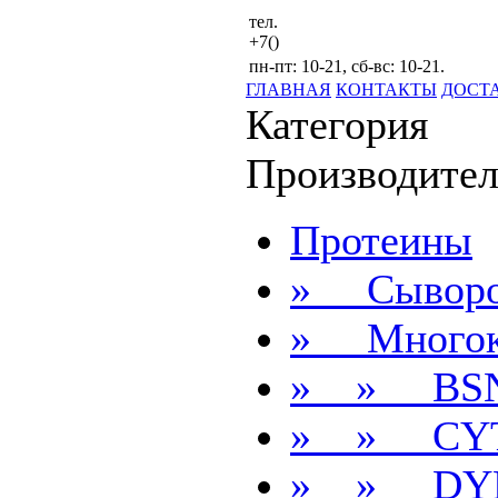
тел.
+7()
пн-пт: 10-21, сб-вс: 10-21.
ГЛАВНАЯ
КОНТАКТЫ
ДОСТ
Категория
Производител
Протеины
» Сыворо
» Многок
» » BS
» » CYT
» » DY