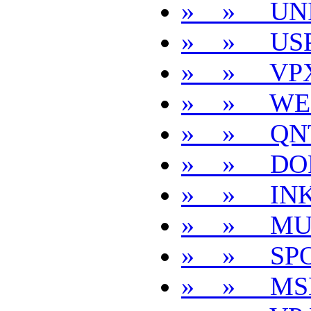
» » UNI
» » USP
» » VP
» » WE
» » QN
» » DOR
» » INK
» » MU
» » SPO
» » MS