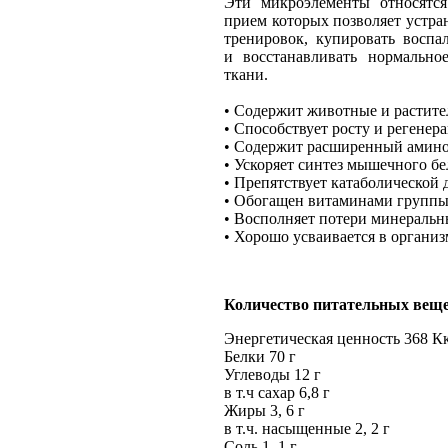
Эти микроэлементы относятся
прием которых позволяет устра
тренировок, купировать воспа
и восстанавливать нормальн
ткани.
• Содержит животные и растите
• Способствует росту и регене
• Содержит расширенный амин
• Ускоряет синтез мышечного бе
• Препятствует катаболической 
• Обогащен витаминами группы
• Восполняет потери минеральн
• Хорошо усваивается в организ
Количество питательных веще
Энергетическая ценность 368 К
Белки 70 г
Углеводы 12 г
в т.ч сахар 6,8 г
Жиры 3, 6 г
в т.ч. насыщенные 2, 2 г
Соль 1, 1 г