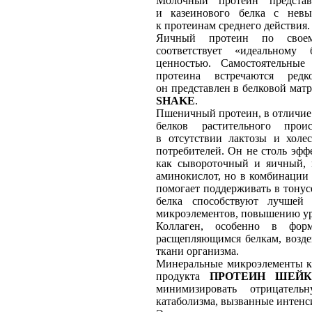
Молочный протеин представ
и казеинового белка с невы
к протеинам среднего действия.
Яичный протеин по своему
соответствует «идеальному
ценностью. Самостоятельные
протеина встречаются редк
он представлен в белковой мат
SHAKE
.
Пшеничный протеин, в отличие 
белков растительного прои
в отсутствии лактозы и холе
потребителей. Он не столь эф
как сывороточный и яичный, в
аминокислот, но в комбинаци
помогает поддерживать в тону
белка способствуют лучшей
микроэлементов, повышению ур
Коллаген, особенно в форм
расщепляющимся белкам, возд
ткани организма.
Минеральные микроэлементы ка
продукта
ПРОТЕИН ШЕЙК
минимизировать отрицател
катаболизма, вызванные интен