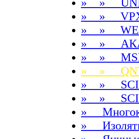
» » UNI
» » VP
» » WE
» » АК
» » MS
» » QN
» » SCI
» » SCI
» Многок
» Изолят