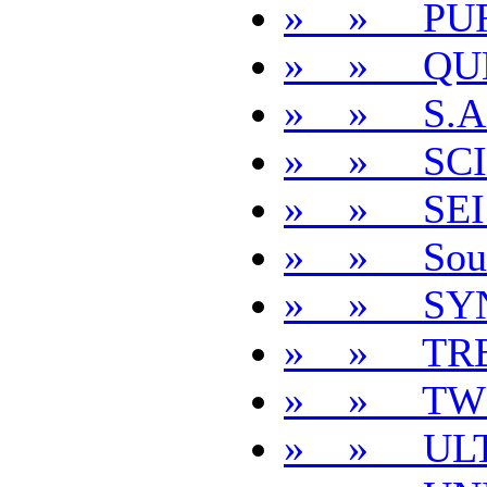
» » PUR
» » QUE
» » S.A.
» » SCI
» » SEI
» » Soul 
» » SY
» » TRE
» » TW
» » ULT