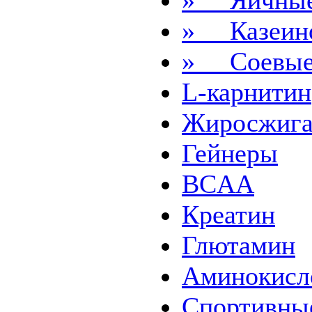
» Яичны
» Казеин
» Соевы
L-карнитин
Жиросжига
Гейнеры
BCAA
Креатин
Глютамин
Аминокисл
Спортивны