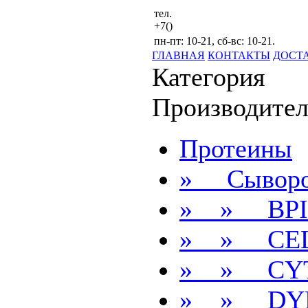
тел.
+7()
пн-пт: 10-21, сб-вс: 10-21.
ГЛАВНАЯ
КОНТАКТЫ
ДОСТ
Категория
Производител
Протеины
» Сыворо
» » BPI
» » CE
» » CYT
» » DY