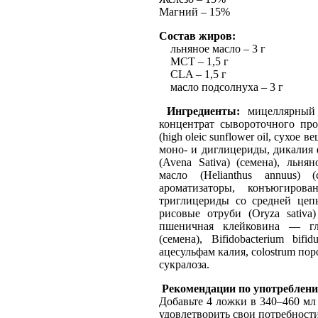
Магний – 15%
Состав жиров:
льняное масло – 3 г
MCT
– 1,5 г
CLA – 1,5 г
масло подсолнуха – 3 г
Ингредиенты:
мицеллярный 
концентрат сывороточного прот
(high oleic sunflower oil, сухое
моно- и диглицериды, дикалия 
(Avena Sativa) (семена), льнян
масло (Helianthus annuus) 
ароматизаторы, конъюгирова
триглицериды со средней це
рисовые отруби (Oryza sativa)
пшеничная клейковина — глю
(семена), Bifidobacterium bif
ацесульфам калия, colostrum поро
сукралоза.
Рекомендации по употреблен
Добавьте 4 ложки в 340–460 мл
удовлетворить свои потребност