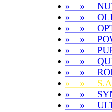
» » NU
» » OL
» » OP
» » POW
» » PUR
» » QUE
» » RON
» » S.A.
» » SY
» » ULT