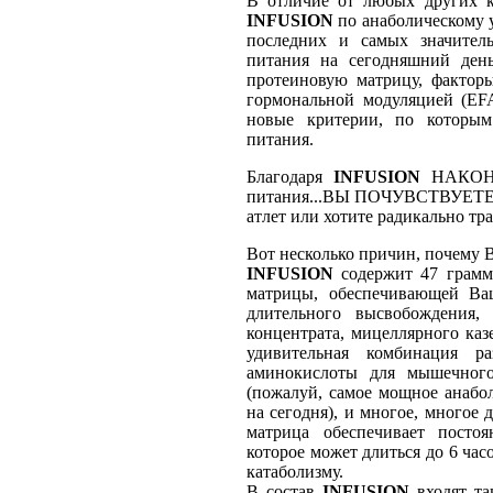
В отличие от любых других к
INFUSION
по анаболическому 
последних и самых значител
питания на сегодняшний ден
протеиновую матрицу, фактор
гормональной модуляцией (EFA
новые критерии, по которым
питания.
Благодаря
INFUSION
НАКОНЕЦ
питания...ВЫ ПОЧУВСТВУЕТЕ 
атлет или хотите радикально тр
Вот несколько причин, почему
INFUSION
содержит 47 грамм
матрицы, обеспечивающей Ва
длительного высвобождения,
концентрата, мицеллярного каз
удивительная комбинация р
аминокислоты для мышечного
(пожалуй, самое мощное анабо
на сегодня), и многое, многое 
матрица обеспечивает посто
которое может длиться до 6 час
катаболизму.
В состав
INFUSION
входят та