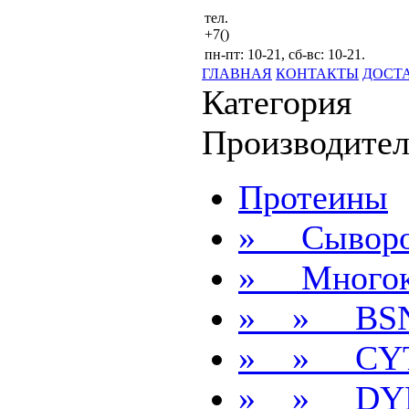
тел.
+7()
пн-пт: 10-21, сб-вс: 10-21.
ГЛАВНАЯ
КОНТАКТЫ
ДОСТ
Категория
Производител
Протеины
» Сыворо
» Многок
» » BS
» » CYT
» » DY