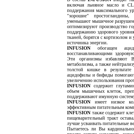
включая льняное масло и CL
поддержания максимального уро
"хорошие" простогландины,
уменьшают мышечное разрушен
оптимизируют производство гор
поддержанию здорового уровня
тканей, борятся с кортизолом и
источника энергии.
INFUSION
обогащен ацидо
восстанавливающими здорову
Эти организмы избавляют 
метаболизма, а также нейтрали
толстой кишке в результате
ацидофилы и бифиды помогают 
увеличению использования про
INFUSION
содержит глутами
объем мышечных клеток, пре
поддерживают имунную систему
INFUSION
имеет низкое кол
эффективным питательным комп
INFUSION
также содержит клет
пищеварительный тракт остава
лучше усваивать питательные в
Пытаетесь ли Вы кардинальн