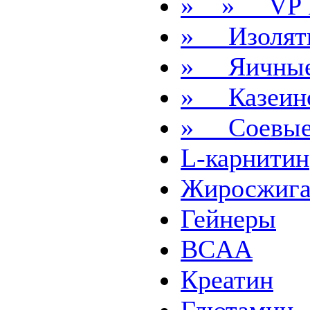
» » VP 
» Изолят
» Яичны
» Казеин
» Соевы
L-карнитин
Жиросжига
Гейнеры
BCAA
Креатин