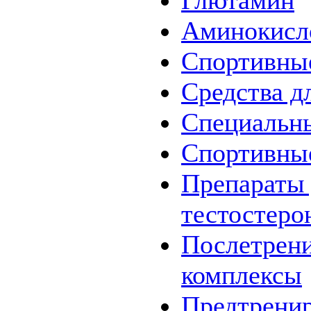
Глютамин
Аминокисл
Спортивны
Средства д
Специальн
Спортивны
Препараты
тестостеро
Послетрен
комплексы
Предтрени