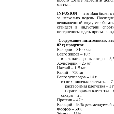
просто хотите нарастить доп
массы...
INFUSION
— это Ваш билет к 
за несколько недель. Последн
великолепный вкус, его богат
стандарт в индустрии спорт
нетерпением ждать приема каж
Содержание питательных вещ
82 г)
продукта:
Калории – 310 ккал
Всего жиров – 10 г
в т. ч. насыщенные жиры – 3,5
Холестерин – 25 мг
Натрий – 115 мг
Калий – 750 мг
Всего углеводов – 14 г
из них пищевая клетчатка – 7 
растворимая клетчатка – 1 г
нерастворимая клетчатка – 6
сахары – 2 г
Протеин – 47 г
Кальций – 90% рекомендуемой 
Фосфор – 50%
Железо – 15%