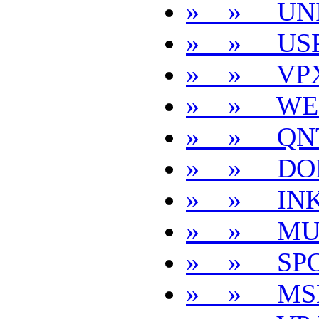
» » UNI
» » USP
» » VP
» » WE
» » QN
» » DOR
» » INK
» » MU
» » SPO
» » MS