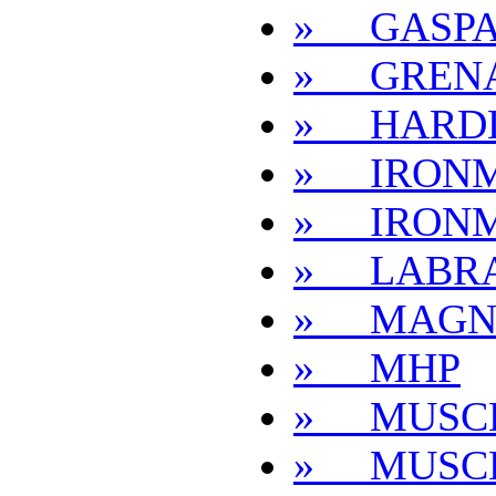
» GASPA
» GREN
» HARD
» IRON
» IRON
» LABR
» MAG
» MHP
» MUSC
» MUSC