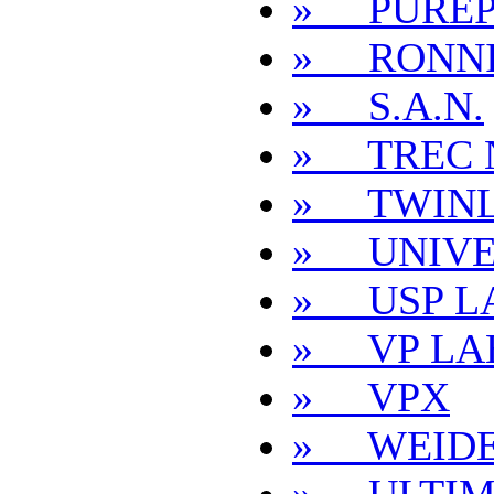
» PUREP
» RONNI
» S.A.N.
» TREC 
» TWIN
» UNIVE
» USP L
» VP LA
» VPX
» WEID