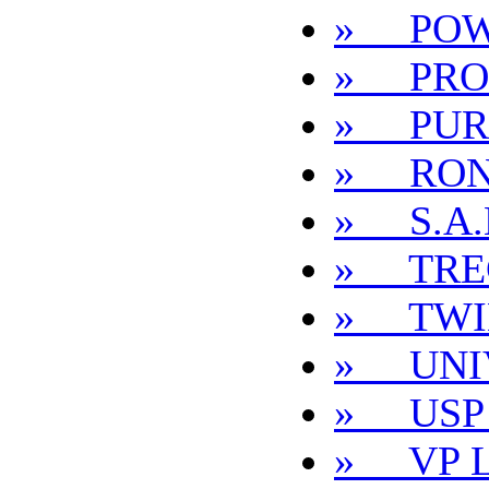
» POW
» PRO
» PUR
» RON
» S.A.
» TRE
» TWI
» UNI
» USP
» VP 