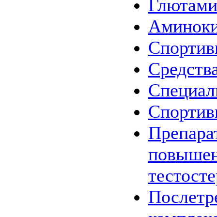
Глютам
Аминок
Спортив
Средства
Специал
Спортив
Препара
повыше
тестост
Послетр