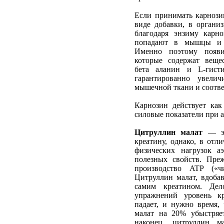
Если принимать карнози
виде добавки, в органи
благодаря энзиму карн
попадают в мышцы и в
Именно поэтому появи
которые содержат веще
бета аланин и L-гист
гарантированно увелич
мышечной ткани и соотве
Карнозин действует ка
силовые показатели при 
Цитруллин малат
— эт
креатину, однако, в отл
физических нагрузок а
полезных свойств. Преж
производство ATP («
Цитруллин малат, вдобав
самим креатином. Де
упражнений уровень кр
падает, и нужно время,
малат на 20% убыстряе
наконец, цитруллин м