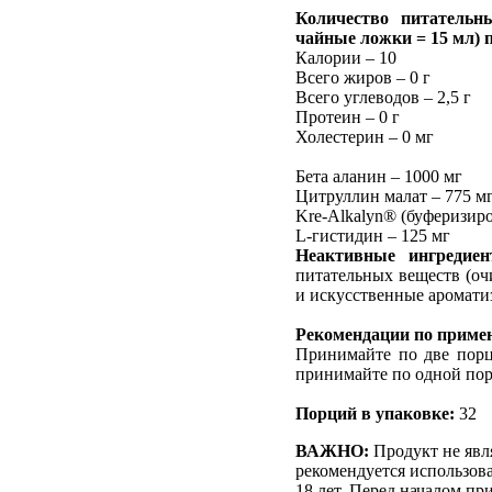
Количество питательн
чайные ложки
= 15 мл) 
Калории – 10
Всего жиров – 0 г
Всего углеводов – 2,5 г
Протеин – 0 г
Холестерин – 0 мг
Бета аланин – 1000 мг
Цитруллин малат – 775 м
Kre-Alkalyn® (буферизир
L-гистидин – 125 мг
Неактивные ингредие
питательных веществ (оч
и искусственные ароматиз
Рекомендации по приме
Принимайте по две порци
принимайте по одной пор
Порций в упаковке:
32
ВАЖНО:
Продукт не явл
рекомендуется использов
18 лет. Перед началом пр