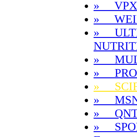
» VP
» WEI
» ULT
NUTRIT
» MUL
» PRO
» SCIF
» MS
» QN
» SPO