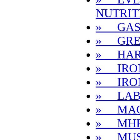
NUTRIT
» GAS
» GRE
» HAR
» IRO
» IRO
» LAB
» MA
» MH
» MUS