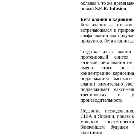
обладая в то же время м
новый
S.E.R. Infusion
.
Бета аланин и карнозин
Бета аланин — это заме
встречающаяся в природе
альфа аланин мы получа
продуктов, бета аланин д
Тогда как альфа аланин 
протеиновый синтез 
энзимов, бета аланин не
вместо этого, он п
концентрацию карнозина
поддержанию высокого 
аланин значительно ув
поддерживает максима
тренировках и у
производительность.
Недавние исследования
США и Японии, показываю
мощным энергетическ
ближайшем будущем 
креатином.