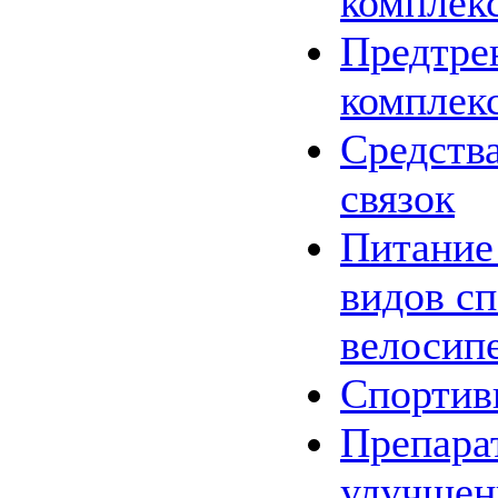
комплек
Предтре
комплек
Средства
связок
Питание
видов сп
велосип
Спортив
Препара
улучшен