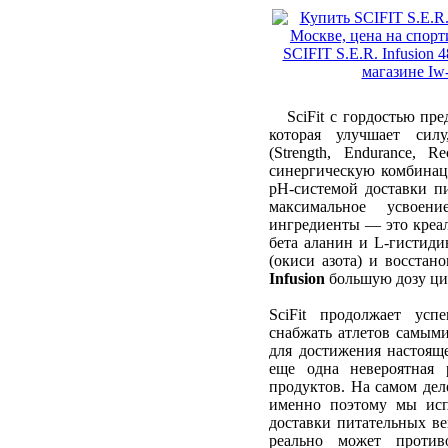
SciFit с гордостью пре
которая улучшает силу
(Strength, Endurance, R
синергическую комбинац
pH-системой доставки пи
максимальное усвоен
ингредиенты — это креа
бета аланин и L-гистид
(окиси азота) и восста
Infusion
большую дозу ци
SciFit продолжает у
снабжать атлетов самы
для достижения настояще
еще одна невероятная 
продуктов. На самом дел
именно поэтому мы исп
доставки питательных ве
реально может противо