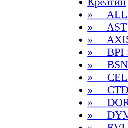
Креатин
» ALL
» AST
» AXI
» BPI 
» BSN
» CEL
» CTD
» DOR
» DYM
» EVL