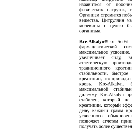
избавиться от побочн
физических нагрузок, 
Организм стремится побы
вещества. Цитруллин ма
мочевины с целью бы
организма.
Kre-Alkalyn®
от SciFit
фармацевтической си
максимальное усвоение.
увеличивает силу, в
атлетическую производ
традиционного креат
стабильности, быстрое
креатинин, что приводит
кровь. Kre-Alkalyn,
максимальной стабиль
дилемму. Kre-Alkalyn п
стабилен, который не
креатинин, который эффе
деле, каждый грамм кр
усвоенного обыкновен
позволяет атлетам при
получать более существен