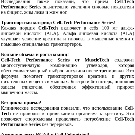
Исследования также показали, что прием
Cell-Tech
Performance Series
значительно увеличил силовые показатели
на бицепс, жим лежа и жим ног.
Транспортная матрица Cell-Tech Performance Series
!
Каждая порция
Cell-Tech
включает в себя 100 мг альфа-
липоевой кислоты (ALA). Альфа липоевая кислота (ALA)
улучшает усвоение креатина и глюкозы в мышечные клетки с
помощью специальных транспортеров.
Больше объема и роста мышц
!
Cell-Tech Performance Series
от
MuscleTech
содержит
многоступенчатую комбинацию углеводов, которая
обеспечивает мощный выброс инсулина после тренировки. Это
формула помогает транспортировке креатина и других
питательных веществ в мышцах. Быстро и без потерь, пополняя
запасы гликогена, обеспечивая эффективный прирост
мышечной массы.
Без цикла приема
!
Клинические исследования показали, что использование
Cell-
Tech
не приводит к привыканию организма к креатину. Это
позволяет спортсменам продолжать потребление
Cell-Tech
Performance Series
без перерывов.
Аминокислоты BCAA и Cell-Volumizing
!