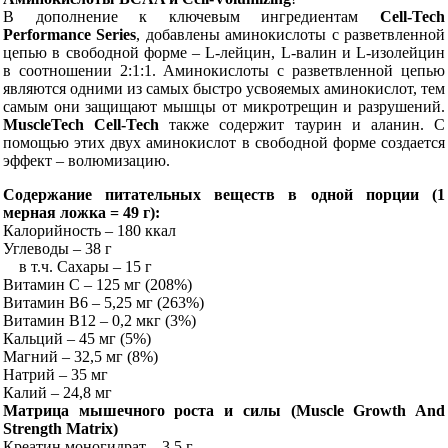
В дополнение к ключевым ингредиентам
Cell-Tech
Performance Series
, добавлены аминокислоты с разветвленной
цепью в свободной форме – L-лейцин, L-валин и L-изолейцин
в соотношении 2:1:1. Аминокислоты с разветвленной цепью
являются одними из самых быстро усвояемых аминокислот, тем
самым они защищают мышцы от микротрещин и разрушений.
MuscleTech Cell-Tech
также содержит таурин и аланин. С
помощью этих двух аминокислот в свободной форме создается
эффект – волюмизацию.
Содержание питательных веществ в одной порции (1
мерная ложка = 49 г):
Калорийность – 180 ккал
Углеводы – 38 г
в т.ч. Сахары – 15 г
Витамин C – 125 мг (208%)
Витамин B6 – 5,25 мг (263%)
Витамин B12 – 0,2 мкг (3%)
Кальций – 45 мг (5%)
Магний – 32,5 мг (8%)
Натрий – 35 мг
Калий – 24,8 мг
Матрица мышечного роста и силы (Muscle Growth And
Strength Matrix)
Креатин моногидрат – 3,5 г