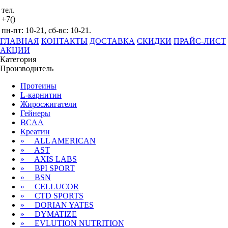
тел.
+7()
пн-пт: 10-21, сб-вс: 10-21.
ГЛАВНАЯ
КОНТАКТЫ
ДОСТАВКА
СКИДКИ
ПРАЙС-ЛИСТ
АКЦИИ
Категория
Производитель
Протеины
L-карнитин
Жиросжигатели
Гейнеры
BCAA
Креатин
» ALL AMERICAN
» AST
» AXIS LABS
» BPI SPORT
» BSN
» CELLUCOR
» CTD SPORTS
» DORIAN YATES
» DYMATIZE
» EVLUTION NUTRITION