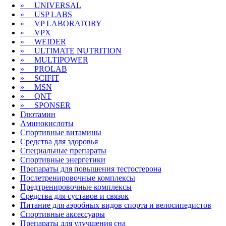
» UNIVERSAL
» USP LABS
» VP LABORATORY
» VPX
» WEIDER
» ULTIMATE NUTRITION
» MULTIPOWER
» PROLAB
» SCIFIT
» MSN
» QNT
» SPONSER
Глютамин
Аминокислоты
Спортивные
витамины
Средства для здоровья
Специальные препараты
Спортивные
энергетики
Препараты для повышения тестостерона
Послетренировочные комплексы
Предтренировочные комплексы
Средства для суставов и связок
Питание для аэробных видов спорта и велосипедистов
Спортивные
аксессуары
Препараты для улучшения сна