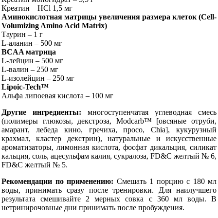
Креатин – HCl 1,5 мг
Аминокислотная матрицы увеличения размера клеток (Cell-
Volumizing Amino Acid Matrix)
Таурин – 1 г
L-аланин – 500 мг
BCAA матрица
L-лейцин – 500 мг
L-валин – 250 мг
L-изолейцин – 250 мг
Lipoic-Tech™
Альфа липоевая кислота – 100 мг
Другие ингредиенты:
многоступенчатая углеводная смесь
(полимеры глюкозы, декстроза, Modcarb™ [овсяные отруби,
амарант, лебеда кино, гречиха, просо, Chia], кукурузный
крахмал, кластер декстрин), натуральные и искусственные
ароматизаторы, лимонная кислота, фосфат дикальция, силикат
кальция, соль, ацесульфам калия, сукралоза, FD&C желтый № 6,
FD&C желтый № 5.
Рекомендации по применению:
Смешать 1 порцию с 180 мл
воды, принимать сразу после тренировки. Для наилучшего
результата смешивайте 2 мерных совка с 360 мл воды. В
нетринирочовные дни принимать после пробуждения.