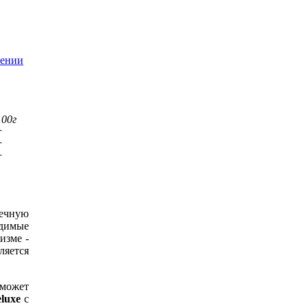
лении
100г
г
г
г
ечную
одимые
изме -
яется
 может
luxe
с