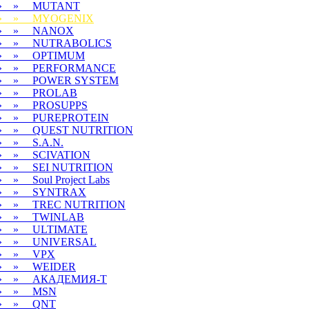
» » MUTANT
» » MYOGENIX
» » NANOX
» » NUTRABOLICS
» » OPTIMUM
» » PERFORMANCE
» » POWER SYSTEM
» » PROLAB
» » PROSUPPS
» » PUREPROTEIN
» » QUEST NUTRITION
» » S.A.N.
» » SCIVATION
» » SEI NUTRITION
» » Soul Project Labs
» » SYNTRAX
» » TREC NUTRITION
» » TWINLAB
» » ULTIMATE
» » UNIVERSAL
» » VPX
» » WEIDER
» » АКАДЕМИЯ-Т
» » MSN
» » QNT