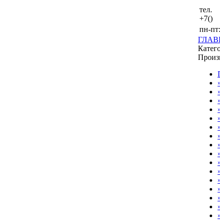
тел.
+7()
пн-пт:
ГЛАВ
Катег
Произ