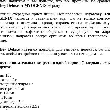
мым напитком и вы поймёте, что все протеины по сравне
hey Deluxe
от
MYOGENIX
меркнут.
устили очередной приём пищи? Нет проблемы!
Myowhey Del
GENIX
является и заменителем еды. Он не только контро
нь сахара и инсулина в крови, сохраняя его на необходимом у
еспечивает долговременное сохранение, препятствует нако
 и помогает эффективно бороться с существующими жир
ениями, направляя ресурс организма во время тренировок
ние.
hey Deluxe
идеально подходит для завтрака, перекуса, он сп
ить любой из приёмов пищи, если у вас нет на него времени.
ество питательных веществ в одной порции (1 мерная ложк
одукта:
ии 135
 жиров 2 г
щенные жиры 1 г
стерин 65 мг
й 120 мг
 310 мг
 углеводов 5 г
ческие волокна 2,5 г