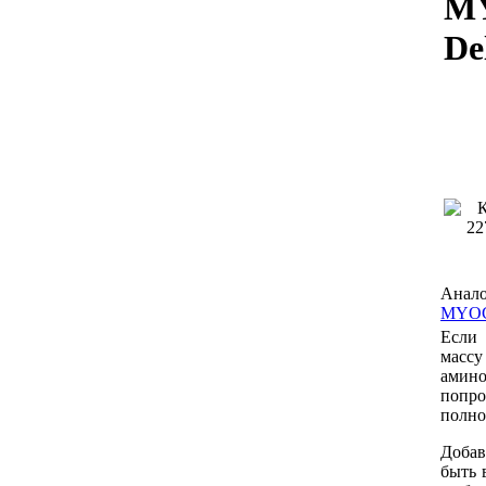
M
De
Анало
MYOG
Если
массу
амино
попро
полно
Добав
быть 