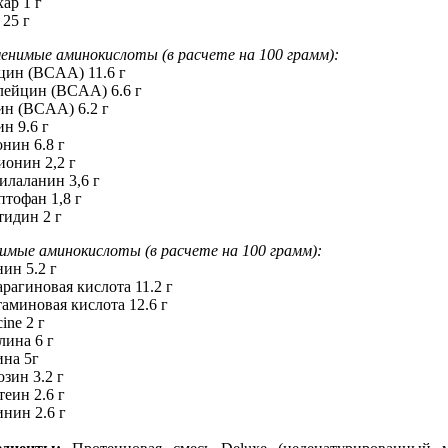
р 1 г
 25 г
енимые аминокислоты (в расчете на 100 грамм):
цин (BCAA) 11.6 г
лейцин (BCAA) 6.6 г
ин (BCAA) 6.2 г
н 9.6 г
онин 6.8 г
ионин 2,2 г
илаланин 3,6 г
птофан 1,8 г
тидин 2 г
имые аминокислоты (в расчете на 100 грамм):
нин 5.2 г
арагиновая кислота 11.2 г
таминовая кислота 12.6 г
cine 2 г
лина 6 г
ина 5г
озин 3.2 г
теин 2.6 г
инин 2.6 г