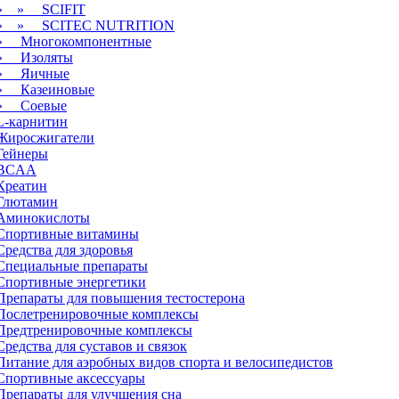
» » SCIFIT
» » SCITEC NUTRITION
» Многокомпонентные
» Изоляты
» Яичные
» Казеиновые
» Соевые
L-карнитин
Жиросжигатели
Гейнеры
BCAA
Креатин
Глютамин
Аминокислоты
Спортивные
витамины
Средства для здоровья
Специальные препараты
Спортивные
энергетики
Препараты для повышения тестостерона
Послетренировочные комплексы
Предтренировочные комплексы
Средства для суставов и связок
Питание для аэробных видов спорта и велосипедистов
Спортивные
аксессуары
Препараты для улучшения сна