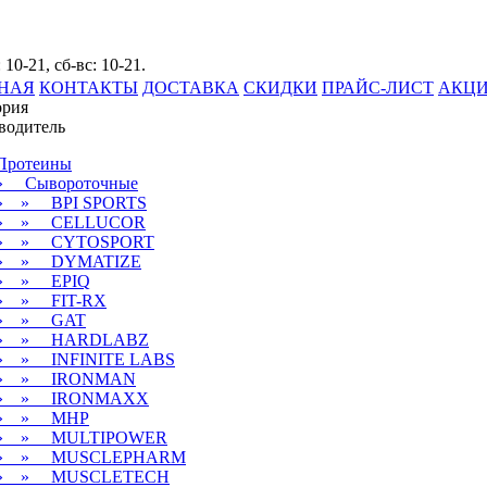
 10-21, сб-вс: 10-21.
НАЯ
КОНТАКТЫ
ДОСТАВКА
СКИДКИ
ПРАЙС-ЛИСТ
АКЦ
ория
водитель
Протеины
» Сывороточные
» » BPI SPORTS
» » CELLUCOR
» » CYTOSPORT
» » DYMATIZE
» » EPIQ
» » FIT-RX
» » GAT
» » HARDLABZ
» » INFINITE LABS
» » IRONMAN
» » IRONMAXX
» » MHP
» » MULTIPOWER
» » MUSCLEPHARM
» » MUSCLETECH