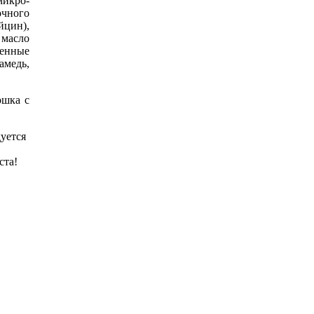
икро-
очного
йцин),
 масло
венные
амедь,
ошка с
уется
ста!