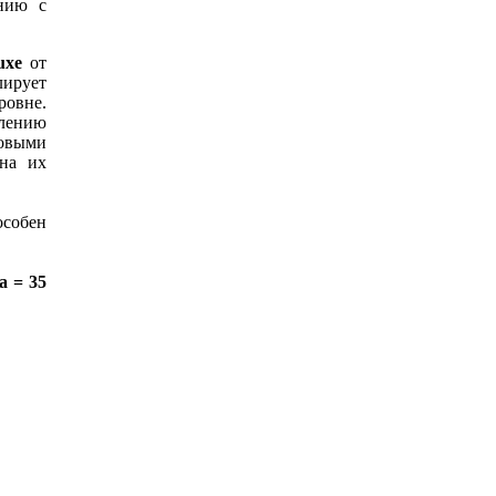
нию с
uxe
от
лирует
ровне.
плению
овыми
 на их
особен
а = 35