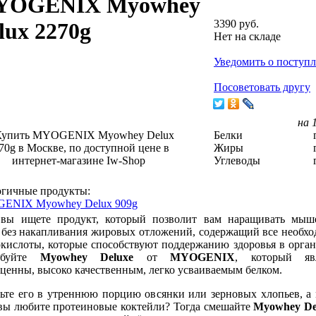
YOGENIX Myowhey
3390 руб.
lux 2270g
Нет на складе
Уведомить о поступ
Посоветовать другу
на 
Белки
Жиры
Углеводы
гичные продукты:
ENIX Myowhey Delux 909g
 вы ищете продукт, который позволит вам наращивать мыш
 без накапливания жировых отложений, содержащий все необх
кислоты, которые способствуют поддержанию здоровья в орган
буйте
Myowhey Deluxe
от
MYOGENIX
, который явл
ценны, высоко качественным, легко усваиваемым белком.
ьте его в утреннюю порцию овсянки или зерновых хлопьев, а
вы любите протеиновые коктейли? Тогда смешайте
Myowhey De