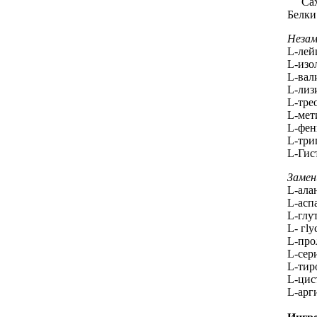
Саха
Белки
Незам
L-лей
L-изо
L-вал
L-лизи
L-тре
L-мет
L-фен
L-три
L-Гис
Замен
L-ала
L-асп
L-глу
L- гly
L-про
L-сер
L-тир
L-цис
L-арг