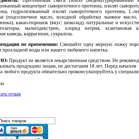
едиенты:
Протеиновая смесь Deluxe (неденатурированный м
рованный концентрат сывороточного протеина, изолят сыворот
ина, гидролизованный изолят сывороточного протеина, L-ле
at (подсолнечное масло, холодной обработки льняное масло,
чника), какао-порошок (вкус: шоколад), натуральные и искусст
тизаторы, мальтодекстрин, хлорид натрия, ксантановая к
вая камедь, каррагинан, сукралоза.
мендации по применению:
Смешайте одну мерную ложку пор
л прохладной воды или вашего любимого напитка.
НО:
Продукт не является лекарственным средством. Не рекоменд
ьзовать продукцию лицам, не достигшим 18 лет. Перед началом
а любого продукта обязательно проконсультируйтесь у специали
вы
ать отзыв