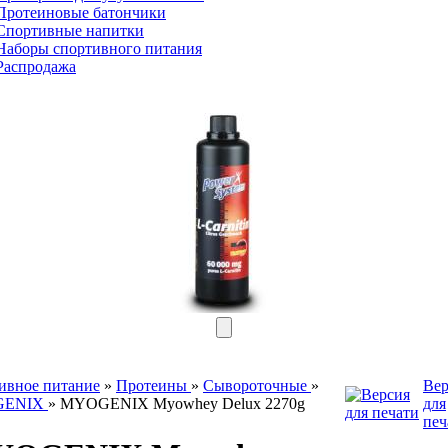
Протеиновые батончики
Спортивные напитки
Наборы
спортивного питания
Распродажа
ивное питание
»
Протеины
»
Сывороточные
»
Вер
GENIX
»
MYOGENIX Myowhey Delux 2270g
для
печ