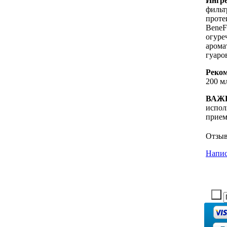
Ингр
фильт
проте
BeneF
огуре
арома
гуаро
Реко
200 м
ВАЖ
испол
прием
Отзы
Напис