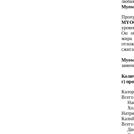
люби
Myow
Проп
MYO
урове
Он об
жира
отлож
сжига
Myow
замен
Колич
г) пр
Калор
Всего
Насы
Холе
Натри
Калий
Всего
Диети