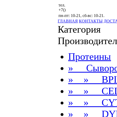
тел.
+7()
пн-пт: 10-21, сб-вс: 10-21.
ГЛАВНАЯ
КОНТАКТЫ
ДОСТ
Категория
Производител
Протеины
» Сыворо
» » BPI
» » CE
» » CYT
» » DY