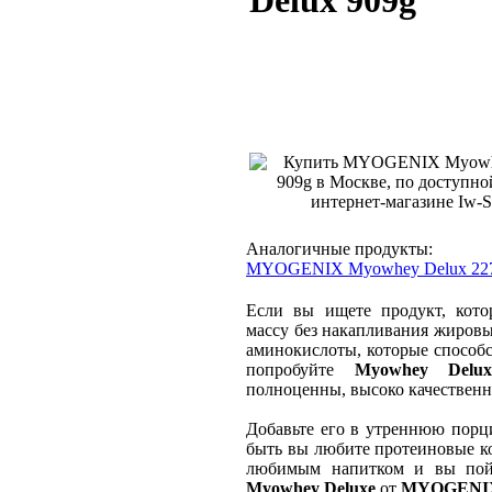
Delux 909g
Аналогичные продукты:
MYOGENIX Myowhey Delux 22
Если вы ищете продукт, кот
массу без накапливания жиров
аминокислоты, которые способс
попробуйте
Myowhey Delux
полноценны, высоко качественн
Добавьте его в утреннюю порц
быть вы любите протеиновые к
любимым напитком и вы пойм
Myowhey Deluxe
от
MYOGENI