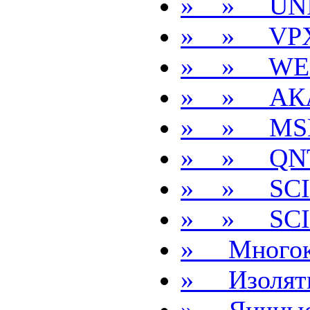
» » UNI
» » VP
» » WE
» » АК
» » MS
» » QN
» » SCI
» » SCI
» Многок
» Изолят