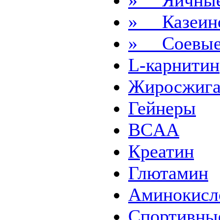
» Яичны
» Казеин
» Соевы
L-карнитин
Жиросжига
Гейнеры
BCAA
Креатин
Глютамин
Аминокисл
Спортивны