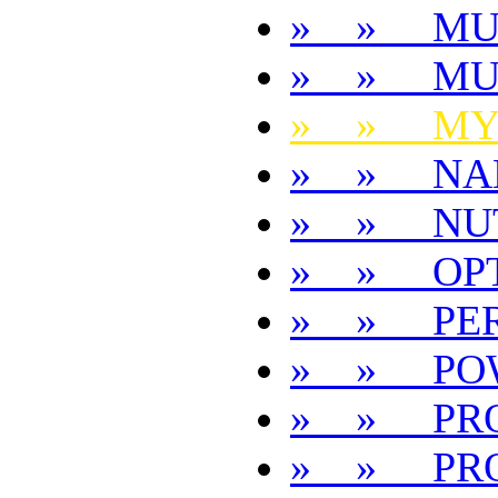
» » MU
» » MU
» » MY
» » NA
» » NUT
» » OP
» » PE
» » POW
» » PR
» » PRO