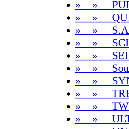
» » PUR
» » QUE
» » S.A.
» » SCI
» » SEI
» » Soul 
» » SY
» » TRE
» » TW
» » ULT